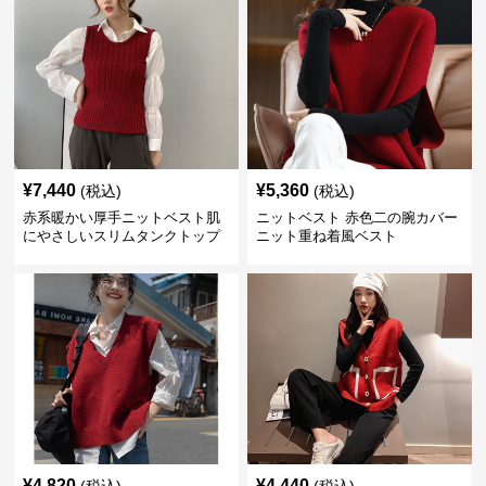
¥
7,440
¥
5,360
(税込)
(税込)
赤系暖かい厚手ニットベスト肌
ニットベスト 赤色二の腕カバー
にやさしいスリムタンクトップ
ニット重ね着風ベスト
¥
4,820
¥
4,440