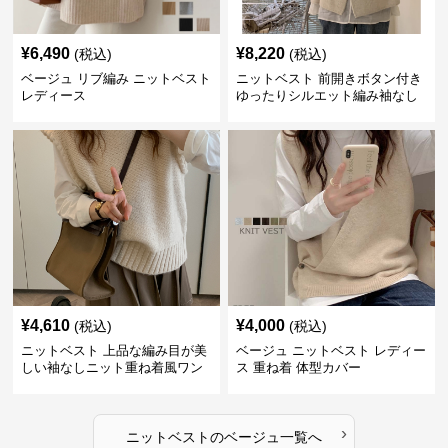
¥
6,490
¥
8,220
(税込)
(税込)
ベージュ リブ編み ニットベスト
ニットベスト 前開きボタン付き
レディース
ゆったりシルエット編み袖なし
上着
¥
4,610
¥
4,000
(税込)
(税込)
ニットベスト 上品な編み目が美
ベージュ ニットベスト レディー
しい袖なしニット重ね着風ワン
ス 重ね着 体型カバー
ピース
›
ニットベスト
の
ベージュ
一覧へ