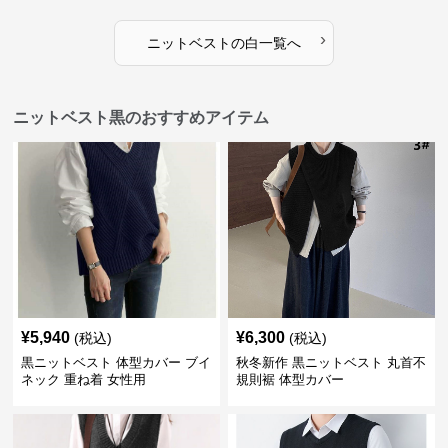
›
ニットベスト
の
白
一覧へ
ニットベスト黒のおすすめアイテム
¥
5,940
¥
6,300
(税込)
(税込)
黒ニットベスト 体型カバー ブイ
秋冬新作 黒ニットベスト 丸首不
ネック 重ね着 女性用
規則裾 体型カバー