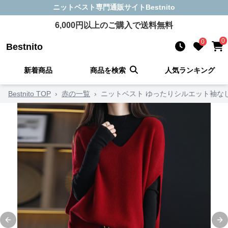
ニットベスト
専門通販サイト
Bestnito
6,000
円以上のご購入で送料無料
0
0
Bestnito
新着商品
商品を検索
人気ランキング
Bestnito TOP
›
赤の一覧
›
ニットベスト ゆったりシルエット袖な
Previous slide
Ne