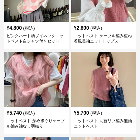
¥
4,800
¥
2,800
(税込)
(税込)
ピンクハート柄ブイネックニッ
ニットベスト ケーブル編み重ね
トベスト白シャツ付きセット
着風長袖ニットトップス
¥
5,740
¥
5,700
(税込)
(税込)
ニットベスト 深め襟ぐりケーブ
ニットベスト 丸首リブ編み無袖
ル編み袖なし羽織り
ニットベスト