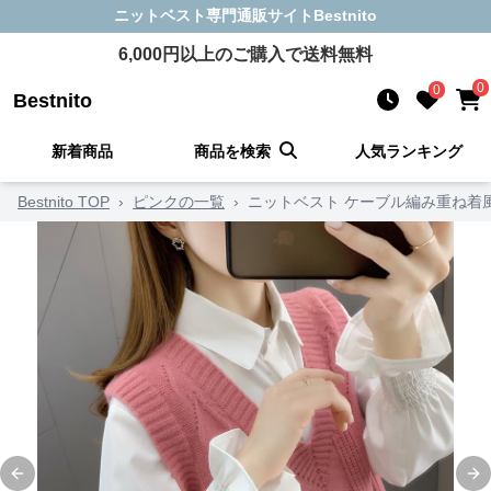
ニットベスト
専門通販サイト
Bestnito
6,000
円以上のご購入で送料無料
0
0
Bestnito
新着商品
商品を検索
人気ランキング
Bestnito TOP
›
ピンクの一覧
›
ニットベスト ケーブル編み重ね着
Previous slide
Ne