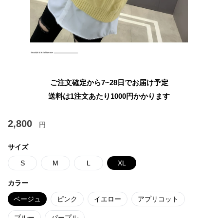
ご注文確定から7~28日でお届け予定
送料は1注文あたり
1000
円かかります
2,800
円
サイズ
S
M
L
XL
カラー
ベージュ
ピンク
イエロー
アプリコット
ブルー
パープル