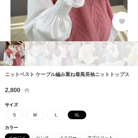
ニットベスト ケーブル編み重ね着風長袖ニットトップス
2,800
円
サイズ
S
M
L
XL
カラー
ベージュ
ピンク
イエロー
アプリコット