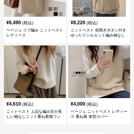
¥
6,490
¥
8,220
(税込)
(税込)
ベージュ リブ編み ニットベスト
ニットベスト 前開きボタン付き
レディース
ゆったりシルエット編み袖なし
上着
¥
4,610
¥
4,000
(税込)
(税込)
ニットベスト 上品な編み目が美
ベージュ ニットベスト レディー
しい袖なしニット重ね着風ワン
ス 重ね着 体型カバー
ピース