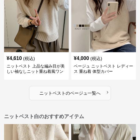
¥
4,610
¥
4,000
(税込)
(税込)
ニットベスト 上品な編み目が美
ベージュ ニットベスト レディー
しい袖なしニット重ね着風ワン
ス 重ね着 体型カバー
ピース
›
ニットベスト
の
ベージュ
一覧へ
ニットベスト白のおすすめアイテム