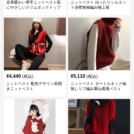
赤系暖かい厚手ニットベスト肌
ニットベスト ゆったりシルエッ
にやさしいスリムタンクトップ
ト深襟無袖編み物上着
¥
4,440
¥
5,110
(税込)
(税込)
ニットベスト 配色デザイン前開
ニットベスト タートルネック袖
きニットベスト
無しリブ編み重ね着風ベスト