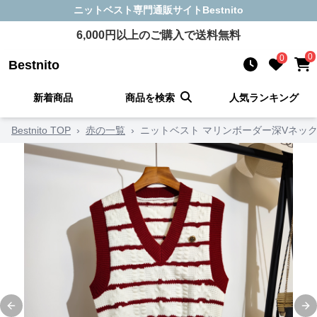
ニットベスト
専門通販サイト
Bestnito
6,000
円以上のご購入で送料無料
0
0
Bestnito
新着商品
商品を検索
人気ランキング
Bestnito TOP
›
赤の一覧
›
ニットベスト マリンボーダー深Vネッ
Previous slide
Ne