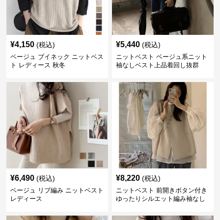
¥
4,150
¥
5,440
(税込)
(税込)
ベージュ ブイネック ニットベス
ニットベスト ベージュ系ニット
ト レディース 秋冬
袖なしベスト上品着回し抜群
¥
6,490
¥
8,220
(税込)
(税込)
ベージュ リブ編み ニットベスト
ニットベスト 前開きボタン付き
レディース
ゆったりシルエット編み袖なし
上着