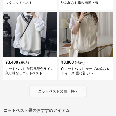
ックニットベスト
込み袖なし重ね着風上着
¥
3,400
¥
3,800
(税込)
(税込)
ニットベスト 学院風配色ライン
白ニットベスト ケーブル編み レ
入り袖なしニットベスト
ディース 重ね着 ジレ
›
ニットベスト
の
白
一覧へ
ニットベスト黒のおすすめアイテム