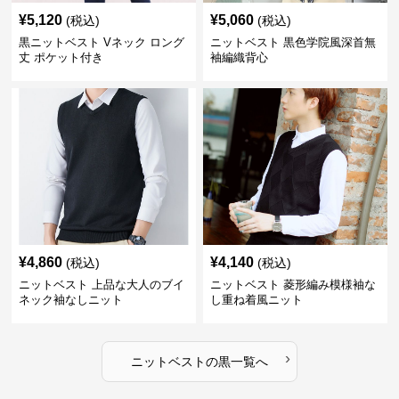
¥
5,120
¥
5,060
(税込)
(税込)
黒ニットベスト Vネック ロング
ニットベスト 黒色学院風深首無
丈 ポケット付き
袖編織背心
¥
4,860
¥
4,140
(税込)
(税込)
ニットベスト 上品な大人のブイ
ニットベスト 菱形編み模様袖な
ネック袖なしニット
し重ね着風ニット
›
ニットベスト
の
黒
一覧へ