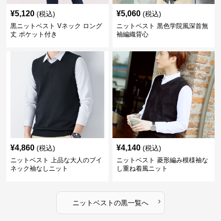
¥
5,120
¥
5,060
(税込)
(税込)
黒ニットベスト Vネック ロング
ニットベスト 黒色学院風深首無
丈 ポケット付き
袖編織背心
¥
4,860
¥
4,140
(税込)
(税込)
ニットベスト 上品な大人のブイ
ニットベスト 菱形編み模様袖な
ネック袖なしニット
し重ね着風ニット
›
ニットベスト
の
黒
一覧へ