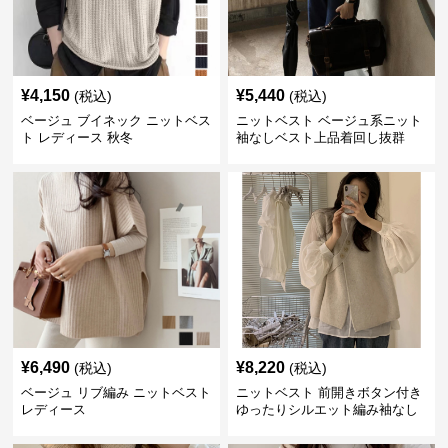
¥
4,150
¥
5,440
(税込)
(税込)
ベージュ ブイネック ニットベス
ニットベスト ベージュ系ニット
ト レディース 秋冬
袖なしベスト上品着回し抜群
¥
6,490
¥
8,220
(税込)
(税込)
ベージュ リブ編み ニットベスト
ニットベスト 前開きボタン付き
レディース
ゆったりシルエット編み袖なし
上着