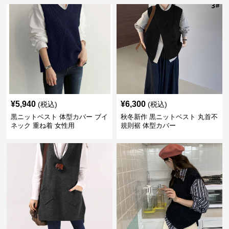
¥
5,940
¥
6,300
(税込)
(税込)
黒ニットベスト 体型カバー ブイ
秋冬新作 黒ニットベスト 丸首不
ネック 重ね着 女性用
規則裾 体型カバー