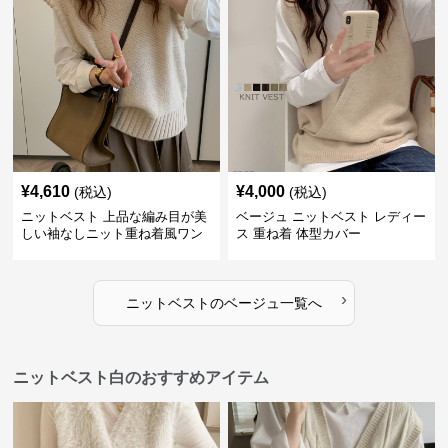
¥
4,610
¥
4,000
(税込)
(税込)
ニットベスト 上品な編み目が美
ベージュ ニットベスト レディー
しい袖なしニット重ね着風ワン
ス 重ね着 体型カバー
ピース
›
ニットベスト
の
ベージュ
一覧へ
ニットベスト白のおすすめアイテム