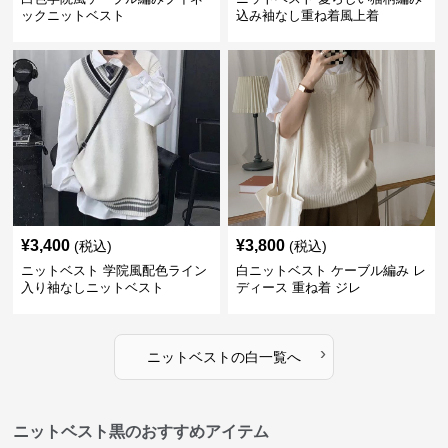
ックニットベスト
込み袖なし重ね着風上着
¥
3,400
¥
3,800
(税込)
(税込)
ニットベスト 学院風配色ライン
白ニットベスト ケーブル編み レ
入り袖なしニットベスト
ディース 重ね着 ジレ
›
ニットベスト
の
白
一覧へ
ニットベスト黒のおすすめアイテム