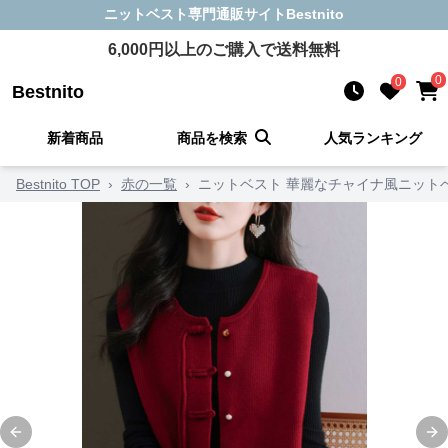
ニットベスト
専門通販サイト
Bestnito
6,000
円以上のご購入で送料無料
0
0
Bestnito
新着商品
商品を検索
人気ランキング
Bestnito TOP
›
赤の一覧
›
ニットベスト 華麗なチャイナ風ニット
Previous slide
Ne