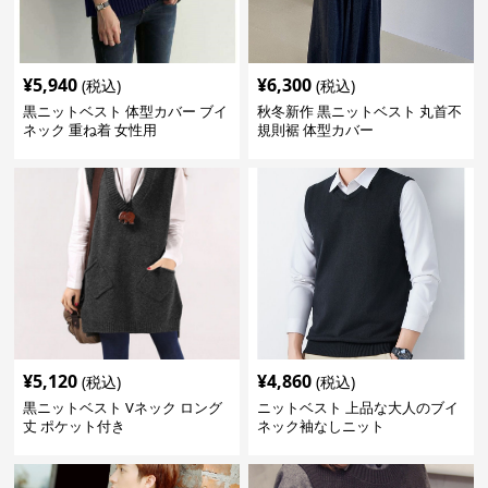
¥
5,940
¥
6,300
(税込)
(税込)
黒ニットベスト 体型カバー ブイ
秋冬新作 黒ニットベスト 丸首不
ネック 重ね着 女性用
規則裾 体型カバー
¥
5,120
¥
4,860
(税込)
(税込)
黒ニットベスト Vネック ロング
ニットベスト 上品な大人のブイ
丈 ポケット付き
ネック袖なしニット