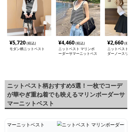
¥
5,720
¥
4,460
¥
2,660
(税込)
(税込)
(税込
モダン柄ニットベスト
ニットベスト マリンボ
ニットベスト 
ーダーサマーニットベス
ダーノースリー
ト
ニットベスト
ニットベスト柄おすすめ5選！一枚でコーデ
が華やぎ重ね着でも映えるマリンボーダーサ
マーニットベスト