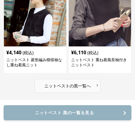
¥
4,140
¥
6,110
(税込)
(税込)
ニットベスト 菱形編み模様袖な
ニットベスト 重ね着風長袖付き
し重ね着風ニット
ニットベスト
›
ニットベスト
の
黒
一覧へ
ニットベスト 黒の一覧を見る