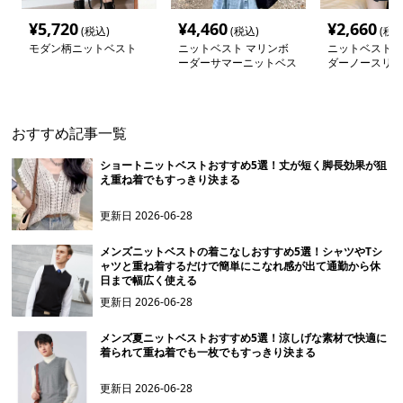
¥
5,720
¥
4,460
¥
2,660
(税込)
(税込)
(税込
モダン柄ニットベスト
ニットベスト マリンボ
ニットベスト 
ーダーサマーニットベス
ダーノースリー
ト
ニットベスト
おすすめ記事一覧
ショートニットベストおすすめ5選！丈が短く脚長効果が狙
え重ね着でもすっきり決まる
更新日
2026-06-28
メンズニットベストの着こなしおすすめ5選！シャツやTシ
ャツと重ね着するだけで簡単にこなれ感が出て通勤から休
日まで幅広く使える
更新日
2026-06-28
メンズ夏ニットベストおすすめ5選！涼しげな素材で快適に
着られて重ね着でも一枚でもすっきり決まる
更新日
2026-06-28