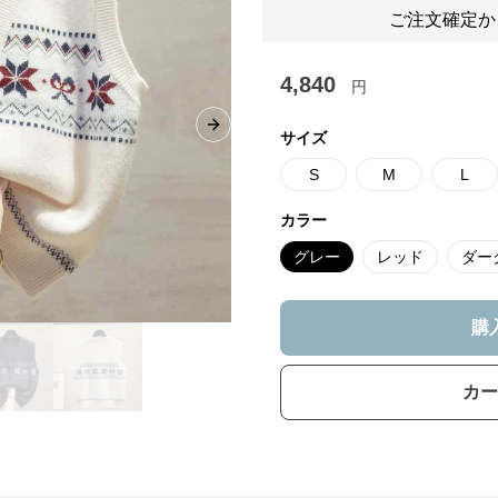
ご注文確定か
4,840
円
Next slide
サイズ
S
M
L
カラー
グレー
レッド
ダー
購
カー