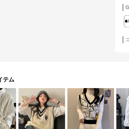
G
イテム