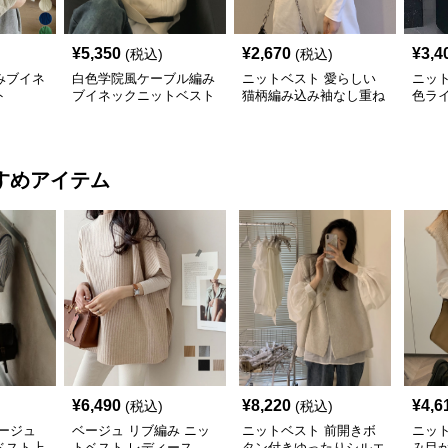
¥
5,350
¥
2,670
¥
3,4
(税込)
(税込)
みブイネ
白色学院風ケーブル編み
ニットベスト 愛らしい
ニッ
ト
ブイネックニットベスト
猫柄編み込み袖なし重ね
色ラ
着風上着
トベ
すめアイテム
¥
6,490
¥
8,220
¥
4,6
(税込)
(税込)
ージュ
ベージュ リブ編み ニッ
ニットベスト 前開きボ
ニッ
ベスト上
トベスト レディース
タン付きゆったりシルエ
み目