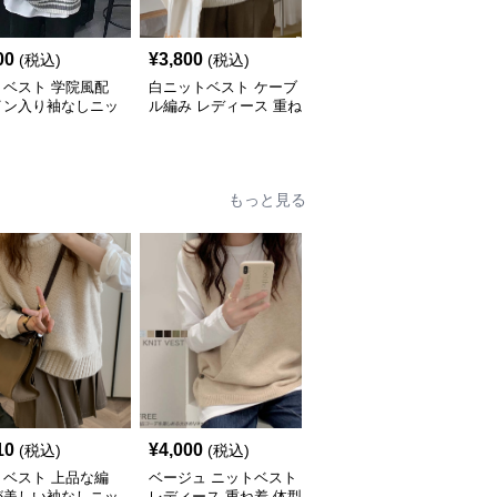
00
¥
3,800
¥
3,600
(税込)
(税込)
(税込)
トベスト 学院風配
白ニットベスト ケーブ
白ニットベスト 秋冬新
イン入り袖なしニッ
ル編み レディース 重ね
作 リブ編み 重ね着 体型
スト
着 ジレ
カバー
もっと見る
10
¥
4,000
¥
5,300
(税込)
(税込)
(税込)
トベスト 上品な編
ベージュ ニットベスト
ニットベスト スタンダ
が美しい袖なしニッ
レディース 重ね着 体型
ードフロントボタンベス