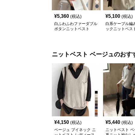
¥
5,360
¥
5,100
(税込)
(税込)
白ふわふわファーダブル
白系ケーブル編
ボタンニットベスト
ックニットベス
ニットベスト
ベージュ
のおす
¥
4,150
¥
5,440
(税込)
(税込)
ベージュ ブイネック ニ
ニットベスト ベ
ットベスト レディース
系ニット袖なし