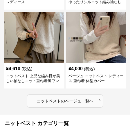
レディース
ゆったりシルエット編み袖なし
上着
¥
4,610
¥
4,000
(税込)
(税込)
ニットベスト 上品な編み目が美
ベージュ ニットベスト レディー
しい袖なしニット重ね着風ワン
ス 重ね着 体型カバー
ピース
›
ニットベスト
の
ベージュ
一覧へ
ニットベスト カテゴリ一覧