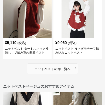
¥
5,110
¥
9,060
(税込)
(税込)
ニットベスト タートルネック袖
ニットベスト うさぎモチーフ編
無しリブ編み重ね着風ベスト
み込みニットベスト
›
ニットベスト
の
赤
一覧へ
ニットベストベージュのおすすめアイテム