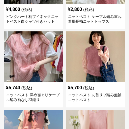
¥
4,800
¥
2,800
(税込)
(税込)
ピンクハート柄ブイネックニッ
ニットベスト ケーブル編み重ね
トベスト白シャツ付きセット
着風長袖ニットトップス
¥
5,740
¥
5,700
(税込)
(税込)
ニットベスト 深め襟ぐりケーブ
ニットベスト 丸首リブ編み無袖
ル編み袖なし羽織り
ニットベスト