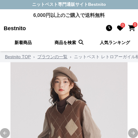
ニットベスト
専門通販サイト
Bestnito
6,000
円以上のご購入で送料無料
0
0
Bestnito
新着商品
商品を検索
人気ランキング
Bestnito TOP
›
ブラウンの一覧
›
ニットベスト レトロアーガイル
Previous slide
Ne