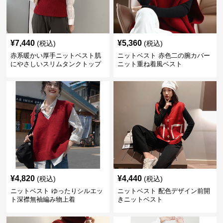
¥
7,440
¥
5,360
(税込)
(税込)
赤系暖かい厚手ニットベスト肌
ニットベスト 赤色二の腕カバー
にやさしいスリムタンクトップ
ニット重ね着風ベスト
¥
4,820
¥
4,440
(税込)
(税込)
ニットベスト ゆったりシルエッ
ニットベスト 配色デザイン前開
ト深襟無袖編み物上着
きニットベスト