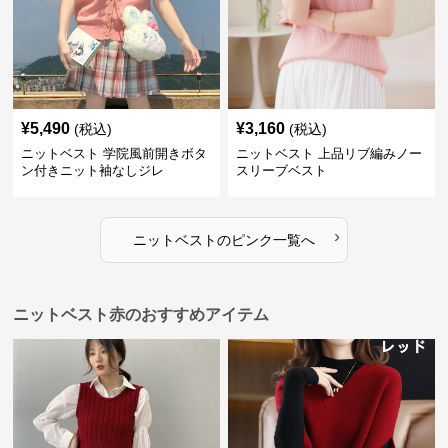
¥
5,490
¥
3,160
(税込)
(税込)
ニットベスト 学院風前開きボタ
ニットベスト 上品リブ編みノー
ン付きニット袖なしジレ
スリーブベスト
›
ニットベスト
の
ピンク
一覧へ
ニットベスト赤のおすすめアイテム