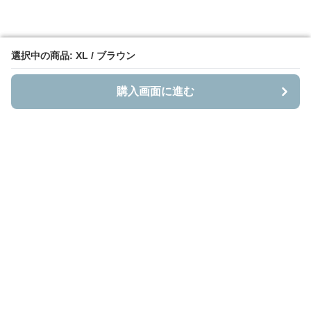
選択中の商品: XL / ブラウン
選択中の商品: XL / ブラウン
購入画面に進む
購入画面に進む
Bestnito
について
会社概要