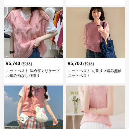
¥
5,740
¥
5,700
(税込)
(税込)
ニットベスト 深め襟ぐりケーブ
ニットベスト 丸首リブ編み無袖
ル編み袖なし羽織り
ニットベスト