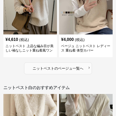
¥
4,610
¥
4,000
(税込)
(税込)
ニットベスト 上品な編み目が美
ベージュ ニットベスト レディー
しい袖なしニット重ね着風ワン
ス 重ね着 体型カバー
ピース
›
ニットベスト
の
ベージュ
一覧へ
ニットベスト白のおすすめアイテム