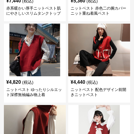
¥
7,440
¥
5,360
(税込)
(税込)
赤系暖かい厚手ニットベスト肌
ニットベスト 赤色二の腕カバー
にやさしいスリムタンクトップ
ニット重ね着風ベスト
¥
4,820
¥
4,440
(税込)
(税込)
ニットベスト ゆったりシルエッ
ニットベスト 配色デザイン前開
ト深襟無袖編み物上着
きニットベスト