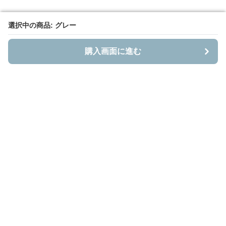
選択中の商品: グレー
選択中の商品: グレー
購入画面に進む
購入画面に進む
Bestnito
について
会社概要