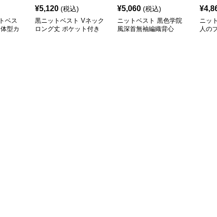
¥
5,120
¥
5,060
¥
4,8
(税込)
(税込)
トベス
黒ニットベスト Vネック
ニットベスト 黒色学院
ニッ
 体型カ
ロング丈 ポケット付き
風深首無袖編織背心
人の
ット