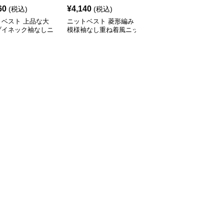
60
¥
4,140
¥
6,110
(税込)
(税込)
(税込)
トベスト 上品な大
ニットベスト 菱形編み
ニットベスト 重ね着風
ブイネック袖なしニ
模様袖なし重ね着風ニッ
長袖付きニットベスト
ト