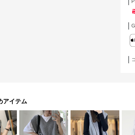
P
G
めアイテム