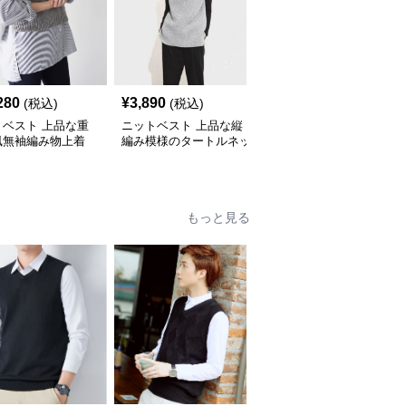
280
¥
3,890
¥
3,580
(税込)
(税込)
(税込)
トベスト 上品な重
ニットベスト 上品な縦
ニットベスト 縦縞編み
風無袖編み物上着
編み模様のタートルネッ
模様フォーマルニットベ
ク袖なしニット
スト
もっと見る