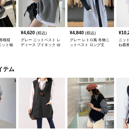
¥
4,620
¥
4,840
¥
10,
(税込)
(税込)
形模様
グレー ニットベスト レ
グレー レトロ風 冬物ニ
ニッ
ニット袖
ディース ブイネック ゆ
ットベスト ロング丈
ね着
ったり
イテム