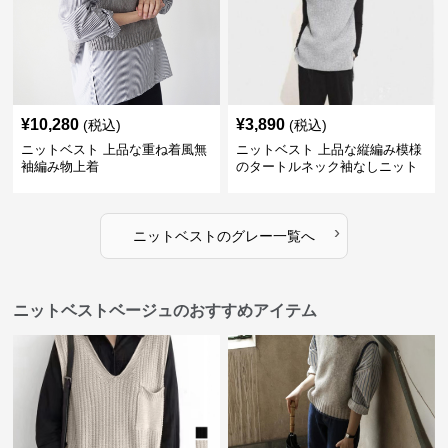
¥
10,280
¥
3,890
(税込)
(税込)
ニットベスト 上品な重ね着風無
ニットベスト 上品な縦編み模様
袖編み物上着
のタートルネック袖なしニット
›
ニットベスト
の
グレー
一覧へ
ニットベストベージュのおすすめアイテム