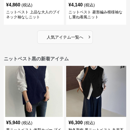
¥
4,860
¥
4,140
(税込)
(税込)
ニットベスト 上品な大人のブイ
ニットベスト 菱形編み模様袖な
ネック袖なしニット
し重ね着風ニット
›
人気アイテム一覧へ
ニットベスト黒の新着アイテム
¥
5,940
¥
6,300
(税込)
(税込)
黒ニットベスト 体型カバー ブイ
秋冬新作 黒ニットベスト 丸首不