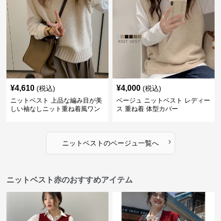
¥
4,610
¥
4,000
(税込)
(税込)
ニットベスト 上品な編み目が美
ベージュ ニットベスト レディー
しい袖なしニット重ね着風ワン
ス 重ね着 体型カバー
ピース
›
ニットベスト
の
ベージュ
一覧へ
ニットベスト赤のおすすめアイテム