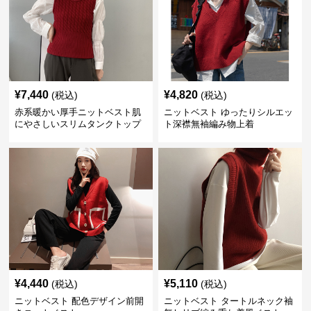
¥
7,440
¥
4,820
(税込)
(税込)
赤系暖かい厚手ニットベスト肌
ニットベスト ゆったりシルエッ
にやさしいスリムタンクトップ
ト深襟無袖編み物上着
¥
4,440
¥
5,110
(税込)
(税込)
ニットベスト 配色デザイン前開
ニットベスト タートルネック袖