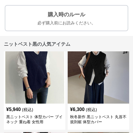
購入時のルール
必ず購入前にお読みください。
ニットベスト黒の人気アイテム
¥
5,940
¥
6,300
(税込)
(税込)
黒ニットベスト 体型カバー ブイ
秋冬新作 黒ニットベスト 丸首不
ネック 重ね着 女性用
規則裾 体型カバー