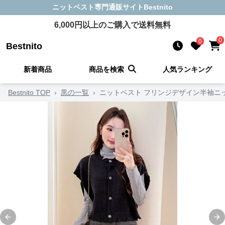
ニットベスト
専門通販サイト
Bestnito
6,000
円以上のご購入で送料無料
0
0
Bestnito
新着商品
商品を検索
人気ランキング
Bestnito TOP
›
黒の一覧
›
ニットベスト フリンジデザイン半袖ニ
Previous slide
Ne