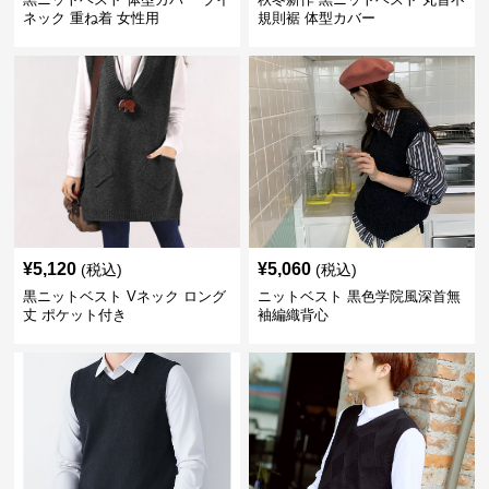
ネック 重ね着 女性用
規則裾 体型カバー
¥
5,120
¥
5,060
(税込)
(税込)
黒ニットベスト Vネック ロング
ニットベスト 黒色学院風深首無
丈 ポケット付き
袖編織背心