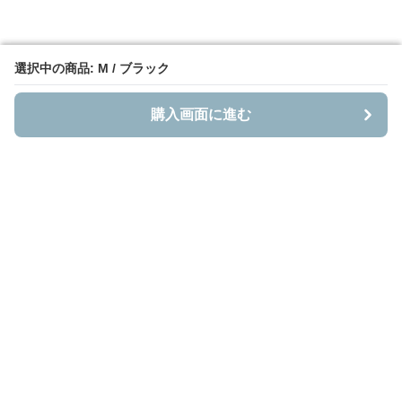
選択中の商品: M / ブラック
選択中の商品: M / ブラック
購入画面に進む
購入画面に進む
Bestnito
について
会社概要