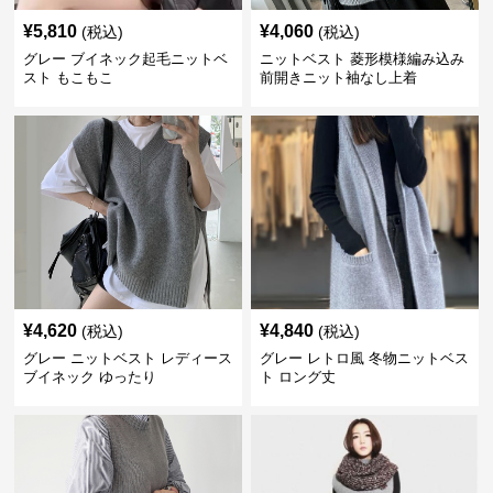
¥
5,810
¥
4,060
(税込)
(税込)
グレー ブイネック起毛ニットベ
ニットベスト 菱形模様編み込み
スト もこもこ
前開きニット袖なし上着
¥
4,620
¥
4,840
(税込)
(税込)
グレー ニットベスト レディース
グレー レトロ風 冬物ニットベス
ブイネック ゆったり
ト ロング丈