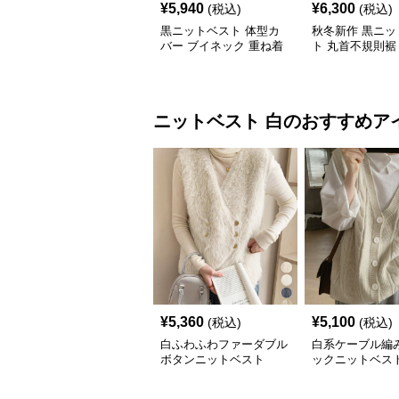
¥
5,940
¥
6,300
(税込)
(税込)
黒ニットベスト 体型カ
秋冬新作 黒ニッ
バー ブイネック 重ね着
ト 丸首不規則裾
女性用
バー
ニットベスト
白
のおすすめア
¥
5,360
¥
5,100
(税込)
(税込)
白ふわふわファーダブル
白系ケーブル編
ボタンニットベスト
ックニットベス