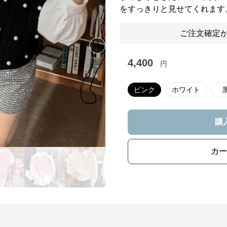
をすっきりと見せてくれます
ご注文確定か
Next slide
4,400
円
ピンク
ホワイト
購
カー