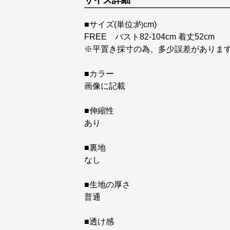
サイズ詳細
■サイズ(単位:約cm)
FREE バスト82-104cm 着丈52cm
※平置き採寸の為、多少誤差がありま
■カラー
画像に記載
■伸縮性
あり
■裏地
なし
■生地の厚さ
普通
■透け感