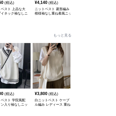
60
¥
4,140
¥
6,110
(税込)
(税込)
(税込)
トベスト 上品な大
ニットベスト 菱形編み
ニットベスト 重ね着風
ブイネック袖なしニ
模様袖なし重ね着風ニッ
長袖付きニットベスト
ト
もっと見る
00
¥
3,800
¥
3,600
(税込)
(税込)
(税込)
トベスト 学院風配
白ニットベスト ケーブ
白ニットベスト 秋冬新
イン入り袖なしニッ
ル編み レディース 重ね
作 リブ編み 重ね着 体型
スト
着 ジレ
カバー