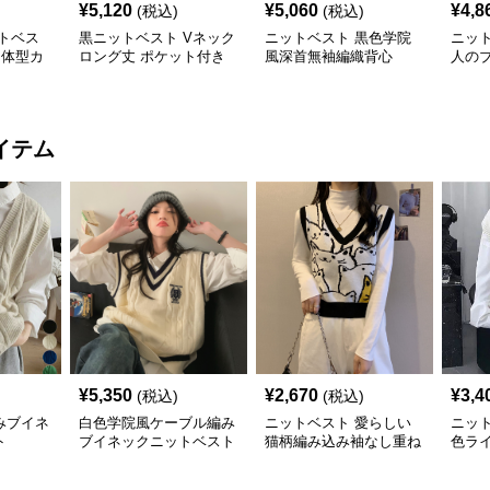
¥
5,120
¥
5,060
¥
4,8
(税込)
(税込)
トベス
黒ニットベスト Vネック
ニットベスト 黒色学院
ニッ
 体型カ
ロング丈 ポケット付き
風深首無袖編織背心
人の
ット
イテム
¥
5,350
¥
2,670
¥
3,4
(税込)
(税込)
みブイネ
白色学院風ケーブル編み
ニットベスト 愛らしい
ニッ
ト
ブイネックニットベスト
猫柄編み込み袖なし重ね
色ラ
着風上着
トベ