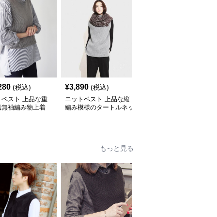
280
¥
3,890
¥
3,580
(税込)
(税込)
(税込)
トベスト 上品な重
ニットベスト 上品な縦
ニットベスト 縦縞編み
風無袖編み物上着
編み模様のタートルネッ
模様フォーマルニットベ
ク袖なしニット
スト
もっと見る