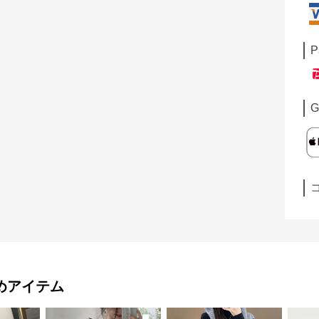
P
G
めアイテム