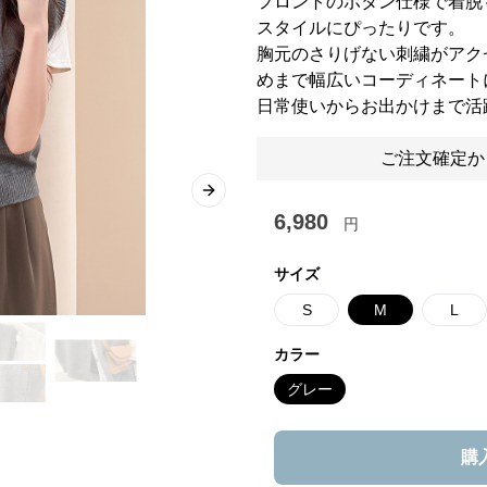
フロントのボタン仕様で着脱
スタイルにぴったりです。
胸元のさりげない刺繍がアク
めまで幅広いコーディネート
日常使いからお出かけまで活
ご注文確定か
Next slide
6,980
円
サイズ
S
M
L
カラー
グレー
購