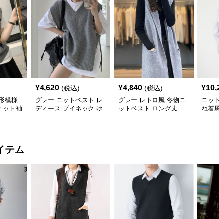
¥
4,620
¥
4,840
¥
10,
(税込)
(税込)
形模様
グレー ニットベスト レ
グレー レトロ風 冬物ニ
ニッ
ニット袖
ディース ブイネック ゆ
ットベスト ロング丈
ね着
ったり
イテム