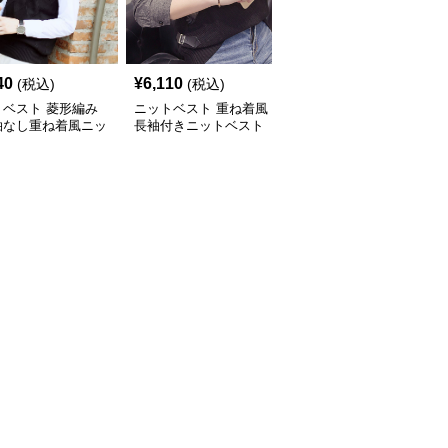
40
¥
6,110
¥
4,060
(税込)
(税込)
(税込)
トベスト 菱形編み
ニットベスト 重ね着風
ニットベスト Ｖネック
袖なし重ね着風ニッ
長袖付きニットベスト
編み込みデザインニット
ベスト