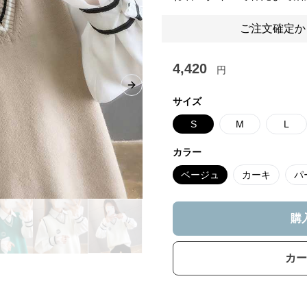
ご注文確定か
4,420
円
Next slide
サイズ
S
M
L
カラー
ベージュ
カーキ
パ
購
カー