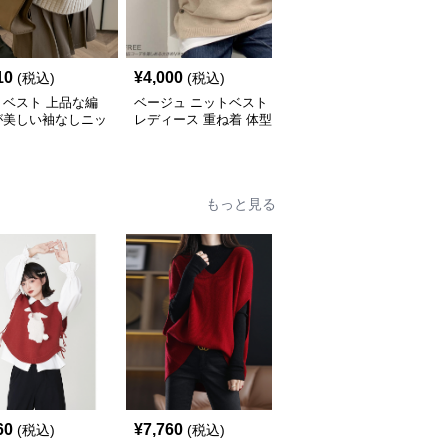
10
¥
4,000
¥
5,300
(税込)
(税込)
(税込)
トベスト 上品な編
ベージュ ニットベスト
ニットベスト スタンダ
が美しい袖なしニッ
レディース 重ね着 体型
ードフロントボタンベス
ね着風ワンピース
カバー
ト
もっと見る
60
¥
7,760
¥
4,000
(税込)
(税込)
(税込)