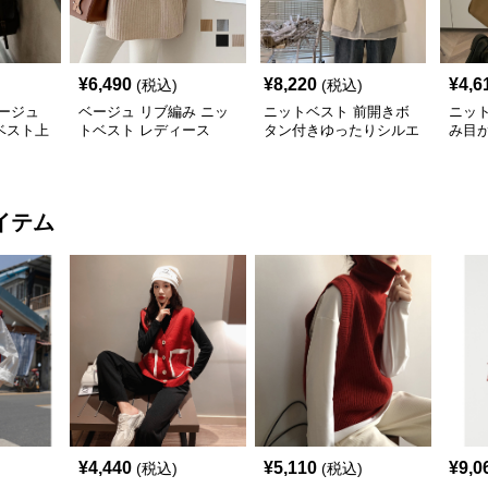
¥
6,490
¥
8,220
¥
4,6
(税込)
(税込)
ージュ
ベージュ リブ編み ニッ
ニットベスト 前開きボ
ニッ
ベスト上
トベスト レディース
タン付きゆったりシルエ
み目
ット編み袖なし上着
ト重
イテム
¥
4,440
¥
5,110
¥
9,0
(税込)
(税込)