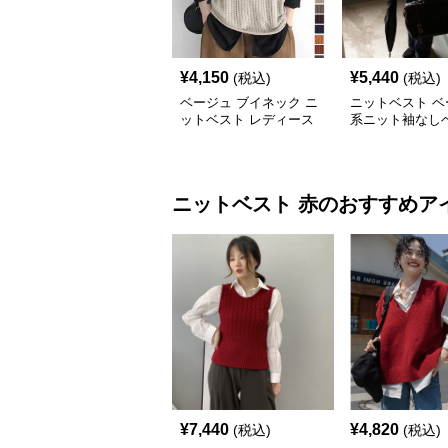
¥
4,150
¥
5,440
(税込)
(税込)
ベージュ ブイネック ニ
ニットベスト ベ
ットベスト レディース
系ニット袖なし
秋冬
品着回し抜群
ニットベスト
赤
のおすすめア
¥
7,440
¥
4,820
(税込)
(税込)