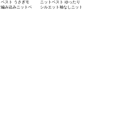
トベスト うさぎモ
ニットベスト ゆったり
ニットベスト マリンボ
フ編み込みニットベ
シルエット袖なしニット
ーダー深Vネックベスト