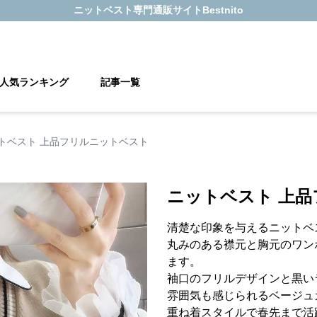
ニットベスト
専門通販サイト
Bestnito
人気ランキング
記事一覧
トベスト 上品フリルニットベスト
ニットベスト 上
清楚な印象を与えるニットベ
丸みのある襟元と胸元のワン
ます。
袖口のフリルデザインと黒い
雰囲気も感じられるベージュ
重ね着スタイルで春先まで活