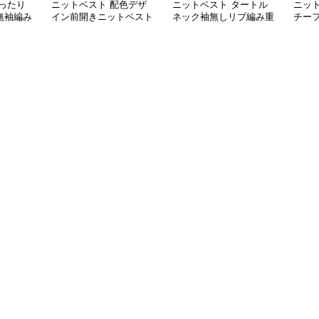
ったり
ニットベスト 配色デザ
ニットベスト タートル
ニッ
無袖編み
イン前開きニットベスト
ネック袖無しリブ編み重
チー
ね着風ベスト
スト