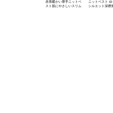
赤系暖かい厚手ニットベ
ニットベスト ゆ
スト肌にやさしいスリム
シルエット深襟
タンクトップ
物上着