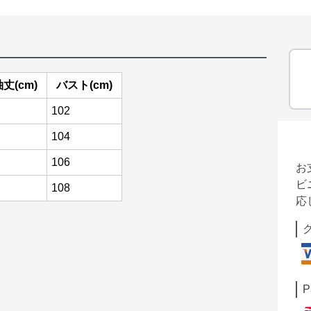
丈(cm)
バスト(cm)
102
104
106
お
ビ
108
応
P