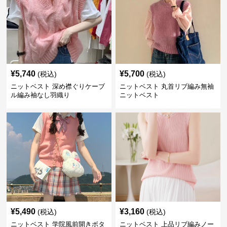
¥
5,740
¥
5,700
(税込)
(税込)
ニットベスト 深め襟ぐりケーブ
ニットベスト 丸首リブ編み無袖
ル編み袖なし羽織り
ニットベスト
¥
5,490
¥
3,160
(税込)
(税込)
ニットベスト 学院風前開きボタ
ニットベスト 上品リブ編みノー