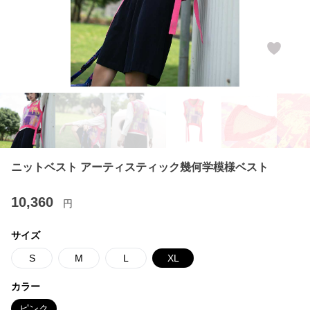
ニットベスト アーティスティック幾何学模様ベスト
10,360
円
サイズ
S
M
L
XL
カラー
ピンク