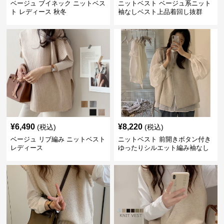
ベージュ ブイネック ニットベス
ニットベスト ベージュ系ニット
ト レディース 秋冬
袖なしベスト上品着回し抜群
¥
6,490
¥
8,220
(税込)
(税込)
ベージュ リブ編み ニットベスト
ニットベスト 前開きボタン付き
レディース
ゆったりシルエット編み袖なし
上着