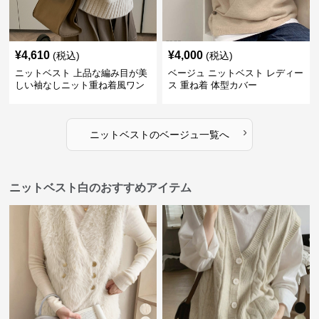
¥
4,610
¥
4,000
(税込)
(税込)
ニットベスト 上品な編み目が美
ベージュ ニットベスト レディー
しい袖なしニット重ね着風ワン
ス 重ね着 体型カバー
ピース
›
ニットベスト
の
ベージュ
一覧へ
ニットベスト白のおすすめアイテム