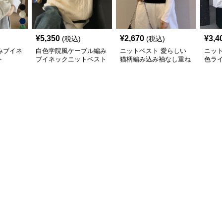
¥
5,350
¥
2,670
¥
3,4
(税込)
(税込)
みブイネ
白色学院風ケーブル編み
ニットベスト 愛らしい
ニッ
ト
ブイネックニットベスト
猫柄編み込み袖なし重ね
色ラ
着風上着
トベ