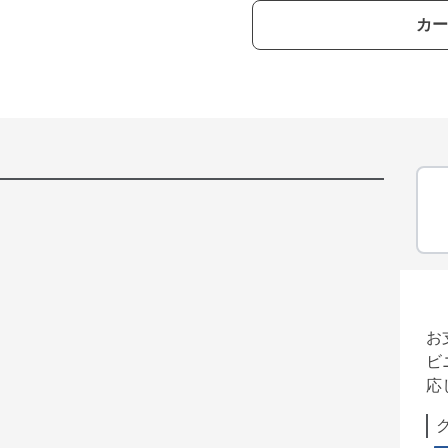
カー
お
ビ
応