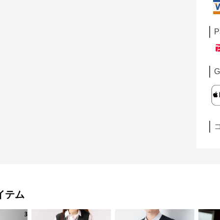
P
G
イテム