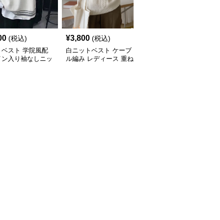
00
¥
3,800
¥
3,600
(税込)
(税込)
(税込)
トベスト 学院風配
白ニットベスト ケーブ
白ニットベスト 秋冬新
イン入り袖なしニッ
ル編み レディース 重ね
作 リブ編み 重ね着 体型
スト
着 ジレ
カバー