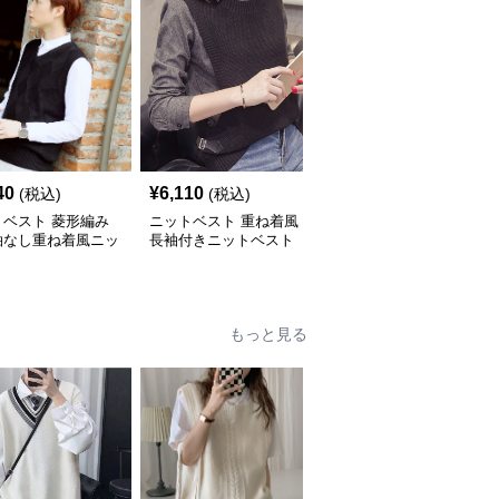
40
¥
6,110
¥
4,060
(税込)
(税込)
(税込)
トベスト 菱形編み
ニットベスト 重ね着風
ニットベスト Ｖネック
袖なし重ね着風ニッ
長袖付きニットベスト
編み込みデザインニット
ベスト
もっと見る