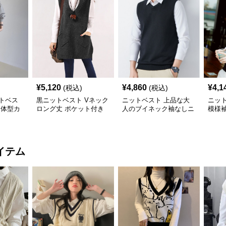
¥
5,120
¥
4,860
¥
4,1
(税込)
(税込)
トベス
黒ニットベスト Vネック
ニットベスト 上品な大
ニッ
 体型カ
ロング丈 ポケット付き
人のブイネック袖なしニ
模様
ット
ト
イテム