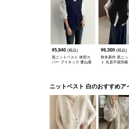
¥
5,940
¥
6,300
(税込)
(税込)
黒ニットベスト 体型カ
秋冬新作 黒ニッ
バー ブイネック 重ね着
ト 丸首不規則裾
女性用
バー
ニットベスト
白
のおすすめア