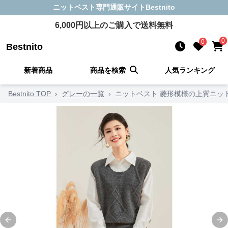
ニットベスト
専門通販サイト
Bestnito
6,000
円以上のご購入で送料無料
0
0
Bestnito
新着商品
商品を検索
人気ランキング
Bestnito TOP
›
グレーの一覧
›
ニットベスト 菱形模様の上質ニッ
Previous slide
Ne