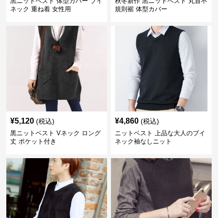
黒ニットベスト 体型カバー ブイ
秋冬新作 黒ニットベスト 丸首不
ネック 重ね着 女性用
規則裾 体型カバー
¥
5,120
¥
4,860
(税込)
(税込)
黒ニットベスト Vネック ロング
ニットベスト 上品な大人のブイ
丈 ポケット付き
ネック袖なしニット