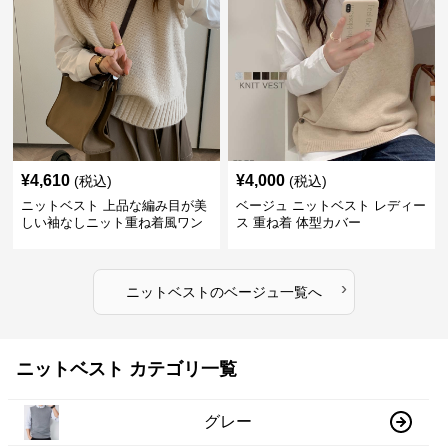
¥
4,610
¥
4,000
(税込)
(税込)
ニットベスト 上品な編み目が美
ベージュ ニットベスト レディー
しい袖なしニット重ね着風ワン
ス 重ね着 体型カバー
ピース
›
ニットベスト
の
ベージュ
一覧へ
ニットベスト カテゴリ一覧
グレー