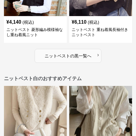
¥
4,140
¥
6,110
(税込)
(税込)
ニットベスト 菱形編み模様袖な
ニットベスト 重ね着風長袖付き
し重ね着風ニット
ニットベスト
›
ニットベスト
の
黒
一覧へ
ニットベスト白のおすすめアイテム