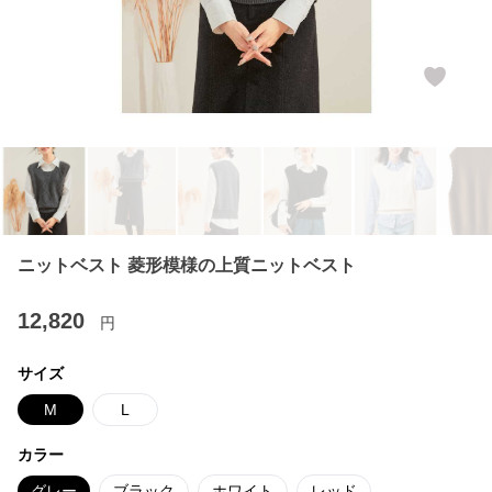
ニットベスト 菱形模様の上質ニットベスト
12,820
円
サイズ
M
L
カラー
グレー
ブラック
ホワイト
レッド