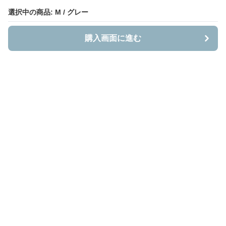
選択中の商品: M / グレー
選択中の商品: M / グレー
購入画面に進む
購入画面に進む
Bestnito
について
会社概要
利用規約