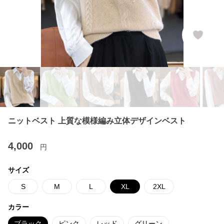
ニットベスト 上質な模様編み立体デザインベスト
4,000
円
サイズ
S
M
L
XL
2XL
カラー
ブラック
ピンク
レッド
グリーン