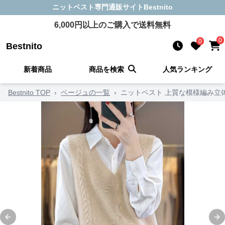
ニットベスト
専門通販サイト
Bestnito
6,000
円以上のご購入で送料無料
0
0
Bestnito
新着商品
商品を検索
人気ランキング
Bestnito TOP
›
ベージュの一覧
›
ニットベスト 上質な模様編み立
Previous slide
Ne