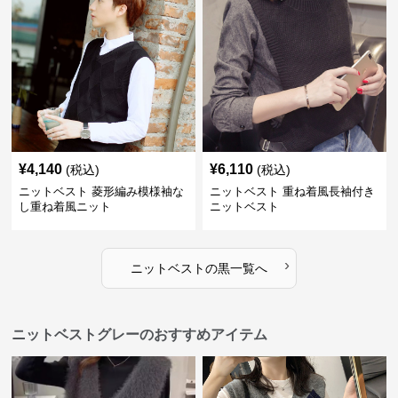
¥
4,140
¥
6,110
(税込)
(税込)
ニットベスト 菱形編み模様袖な
ニットベスト 重ね着風長袖付き
し重ね着風ニット
ニットベスト
›
ニットベスト
の
黒
一覧へ
ニットベストグレーのおすすめアイテム