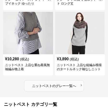
ブイネック ゆったり
ト ロング丈
¥
10,280
¥
3,890
(税込)
(税込)
ニットベスト 上品な重ね着風無
ニットベスト 上品な縦編み模様
袖編み物上着
のタートルネック袖なしニット
›
ニットベスト
の
グレー
一覧へ
ニットベスト カテゴリ一覧