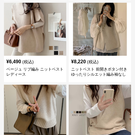
¥
6,490
¥
8,220
(税込)
(税込)
ベージュ リブ編み ニットベスト
ニットベスト 前開きボタン付き
レディース
ゆったりシルエット編み袖なし
上着