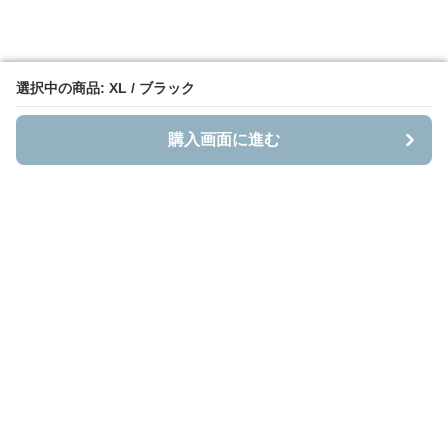
選択中の商品: XL / ブラック
選択中の商品: XL / ブラック
購入画面に進む
購入画面に進む
Bestnito
について