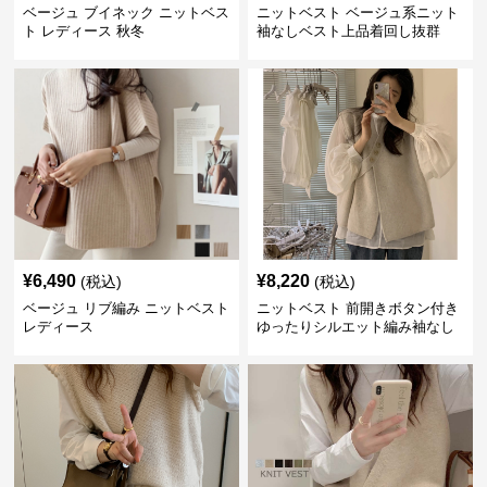
ベージュ ブイネック ニットベス
ニットベスト ベージュ系ニット
ト レディース 秋冬
袖なしベスト上品着回し抜群
¥
6,490
¥
8,220
(税込)
(税込)
ベージュ リブ編み ニットベスト
ニットベスト 前開きボタン付き
レディース
ゆったりシルエット編み袖なし
上着