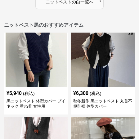
›
ニットベスト
の
白
一覧へ
ニットベスト黒のおすすめアイテム
¥
5,940
¥
6,300
(税込)
(税込)
黒ニットベスト 体型カバー ブイ
秋冬新作 黒ニットベスト 丸首不
ネック 重ね着 女性用
規則裾 体型カバー