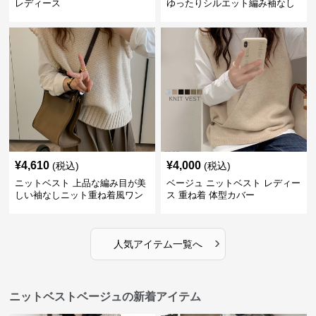
レディース
ゆったりシルエット編み袖なし
上着
¥
4,610
¥
4,000
(税込)
(税込)
ニットベスト 上品な編み目が美
ベージュ ニットベスト レディー
しい袖なしニット重ね着風ワン
ス 重ね着 体型カバー
ピース
›
人気アイテム一覧へ
ニットベストベージュの新着アイテム