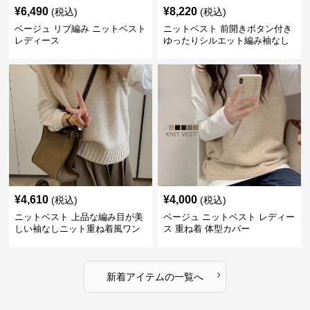
¥
6,490
¥
8,220
(税込)
(税込)
ベージュ リブ編み ニットベスト
ニットベスト 前開きボタン付き
レディース
ゆったりシルエット編み袖なし
上着
¥
4,610
¥
4,000
(税込)
(税込)
ニットベスト 上品な編み目が美
ベージュ ニットベスト レディー
しい袖なしニット重ね着風ワン
ス 重ね着 体型カバー
ピース
›
新着アイテムの一覧へ