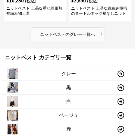
¥
10,280
¥
3,890
(税込)
(税込)
ニットベスト 上品な重ね着風無
ニットベスト 上品な縦編み模様
袖編み物上着
のタートルネック袖なしニット
›
ニットベスト
の
グレー
一覧へ
ニットベスト カテゴリ一覧
グレー
黒
白
ベージュ
赤