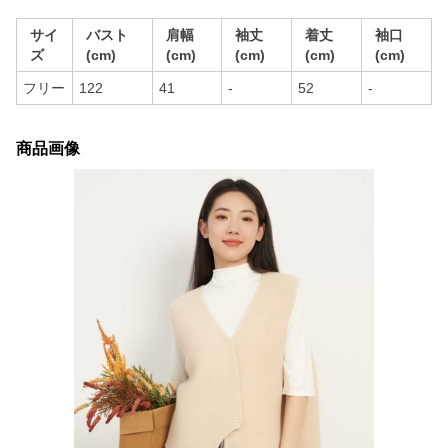
サイ
バスト
肩幅
袖丈
着丈
袖口
ズ
(cm)
(cm)
(cm)
(cm)
(cm)
フリー
122
41
-
52
-
商品画像