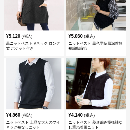
¥
5,120
¥
5,060
(税込)
(税込)
黒ニットベスト Vネック ロング
ニットベスト 黒色学院風深首無
丈 ポケット付き
袖編織背心
¥
4,860
¥
4,140
(税込)
(税込)
ニットベスト 上品な大人のブイ
ニットベスト 菱形編み模様袖な
ネック袖なしニット
し重ね着風ニット