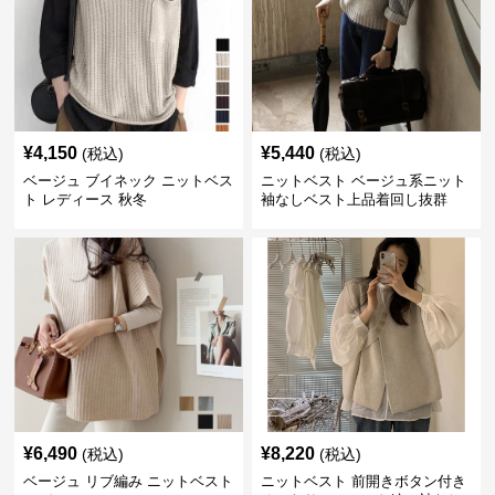
¥
4,150
¥
5,440
(税込)
(税込)
ベージュ ブイネック ニットベス
ニットベスト ベージュ系ニット
ト レディース 秋冬
袖なしベスト上品着回し抜群
¥
6,490
¥
8,220
(税込)
(税込)
ベージュ リブ編み ニットベスト
ニットベスト 前開きボタン付き