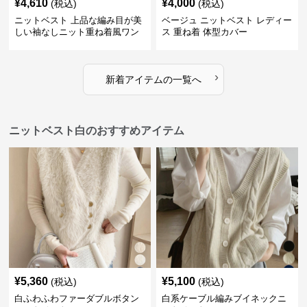
¥
4,610
¥
4,000
(税込)
(税込)
ニットベスト 上品な編み目が美
ベージュ ニットベスト レディー
しい袖なしニット重ね着風ワン
ス 重ね着 体型カバー
ピース
›
新着アイテムの一覧へ
ニットベスト白のおすすめアイテム
¥
5,360
¥
5,100
(税込)
(税込)
白ふわふわファーダブルボタン
白系ケーブル編みブイネックニ