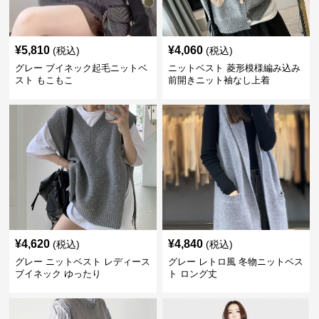
¥
5,810
¥
4,060
(税込)
(税込)
グレー ブイネック起毛ニットベ
ニットベスト 菱形模様編み込み
スト もこもこ
前開きニット袖なし上着
¥
4,620
¥
4,840
(税込)
(税込)
グレー ニットベスト レディース
グレー レトロ風 冬物ニットベス
ブイネック ゆったり
ト ロング丈