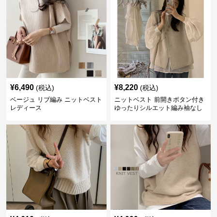
¥
6,490
¥
8,220
(税込)
(税込)
ベージュ リブ編み ニットベスト
ニットベスト 前開きボタン付き
レディース
ゆったりシルエット編み袖なし
上着