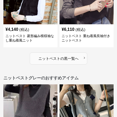
¥
4,140
¥
6,110
(税込)
(税込)
ニットベスト 菱形編み模様袖な
ニットベスト 重ね着風長袖付き
し重ね着風ニット
ニットベスト
›
ニットベスト
の
黒
一覧へ
ニットベストグレーのおすすめアイテム