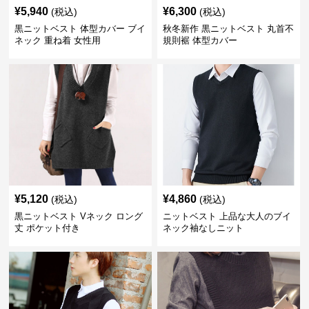
¥
5,940
¥
6,300
(税込)
(税込)
黒ニットベスト 体型カバー ブイ
秋冬新作 黒ニットベスト 丸首不
ネック 重ね着 女性用
規則裾 体型カバー
¥
5,120
¥
4,860
(税込)
(税込)
黒ニットベスト Vネック ロング
ニットベスト 上品な大人のブイ
丈 ポケット付き
ネック袖なしニット