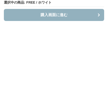
選択中の商品: FREE / ホワイト
選択中の商品: FREE / ホワイト
購入画面に進む
購入画面に進む
Bestnito
について
会社概要
利用規約