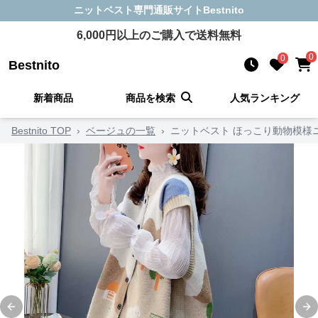
ニットベスト
専門通販サイト
Bestnito
6,000
円以上のご購入で送料無料
0
0
Bestnito
新着商品
商品を検索
人気ランキング
Bestnito TOP
›
ベージュの一覧
›
ニットベスト ほっこり動物模様
Previous slide
Ne