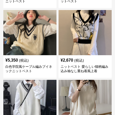
ニットベスト
ットベスト
¥
5,350
¥
2,670
(税込)
(税込)
白色学院風ケーブル編みブイネ
ニットベスト 愛らしい猫柄編み
ックニットベスト
込み袖なし重ね着風上着