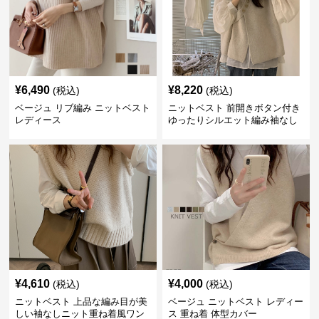
¥
6,490
¥
8,220
(税込)
(税込)
ベージュ リブ編み ニットベスト
ニットベスト 前開きボタン付き
レディース
ゆったりシルエット編み袖なし
上着
¥
4,610
¥
4,000
(税込)
(税込)
ニットベスト 上品な編み目が美
ベージュ ニットベスト レディー
しい袖なしニット重ね着風ワン
ス 重ね着 体型カバー