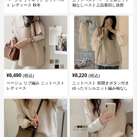
ト レディース 秋冬
袖なしベスト上品着回し抜群
¥
6,490
¥
8,220
(税込)
(税込)
ベージュ リブ編み ニットベスト
ニットベスト 前開きボタン付き
レディース
ゆったりシルエット編み袖なし
上着