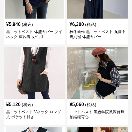
¥
5,940
¥
6,300
(税込)
(税込)
黒ニットベスト 体型カバー ブイ
秋冬新作 黒ニットベスト 丸首不
ネック 重ね着 女性用
規則裾 体型カバー
¥
5,120
¥
5,060
(税込)
(税込)
黒ニットベスト Vネック ロング
ニットベスト 黒色学院風深首無
丈 ポケット付き
袖編織背心