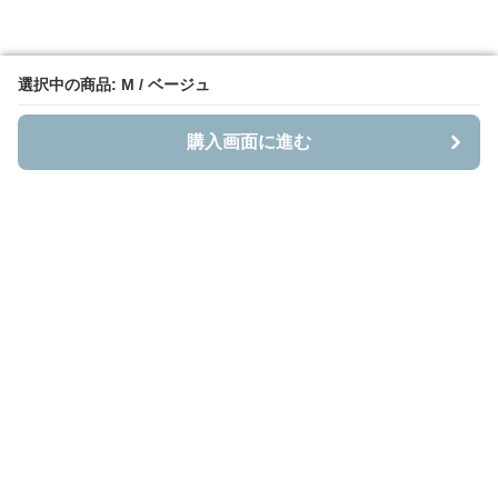
選択中の商品: M / ベージュ
選択中の商品: M / ベージュ
購入画面に進む
購入画面に進む
Bestnito
について
会社概要