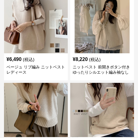
¥
6,490
¥
8,220
(税込)
(税込)
ベージュ リブ編み ニットベスト
ニットベスト 前開きボタン付き
レディース
ゆったりシルエット編み袖なし
上着