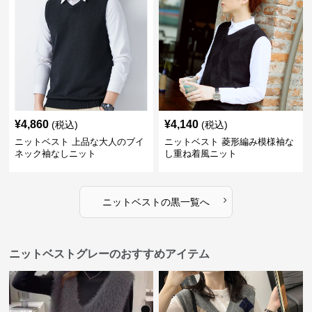
¥
4,860
¥
4,140
(税込)
(税込)
ニットベスト 上品な大人のブイ
ニットベスト 菱形編み模様袖な
ネック袖なしニット
し重ね着風ニット
›
ニットベスト
の
黒
一覧へ
ニットベストグレーのおすすめアイテム