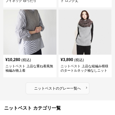
ブイネック ゆったり
ト ロング丈
¥
10,280
¥
3,890
(税込)
(税込)
ニットベスト 上品な重ね着風無
ニットベスト 上品な縦編み模様
袖編み物上着
のタートルネック袖なしニット
›
ニットベスト
の
グレー
一覧へ
ニットベスト カテゴリ一覧