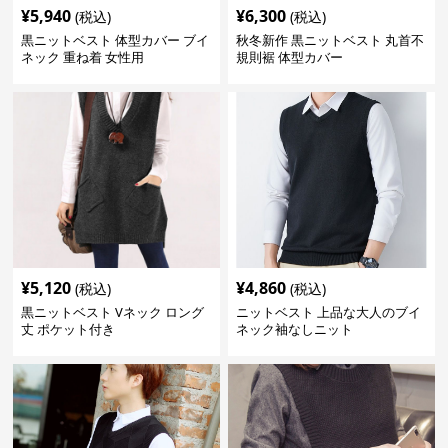
¥
5,940
¥
6,300
(税込)
(税込)
黒ニットベスト 体型カバー ブイ
秋冬新作 黒ニットベスト 丸首不
ネック 重ね着 女性用
規則裾 体型カバー
¥
5,120
¥
4,860
(税込)
(税込)
黒ニットベスト Vネック ロング
ニットベスト 上品な大人のブイ
丈 ポケット付き
ネック袖なしニット