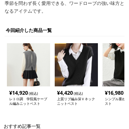
季節を問わず長く愛用できる、ワードローブの強い味方と
なるアイテムです。
今回紹介した商品一覧
¥
14,920
¥
4,420
¥
16,980
(税込)
(税込)
(税
レトロ調 学院風ケーブ
上質リブ編み深Ｖネック
シンプル重ね着
ル編みニットベスト
ニットベスト
スト
おすすめ記事一覧