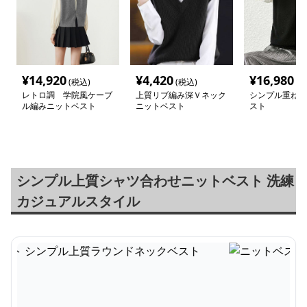
¥
14,920
¥
4,420
¥
16,980
(税込)
(税込)
(税
レトロ調 学院風ケーブ
上質リブ編み深Ｖネック
シンプル重ね着
ル編みニットベスト
ニットベスト
スト
シンプル上質シャツ合わせニットベスト 洗練
カジュアルスタイル