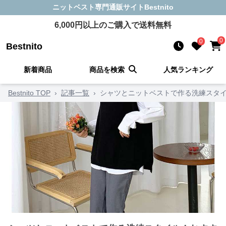
ニットベスト
専門通販サイト
Bestnito
6,000
円以上のご購入で送料無料
0
0
Bestnito
新着商品
商品を検索
人気ランキング
Bestnito TOP
›
記事一覧
›
シャツとニットベストで作る洗練スタイ