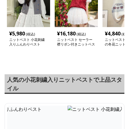
¥
5,980
¥
16,180
¥
4,840
(税込)
(税込)
(税込
ニットベスト 小花刺繍
ニットベスト セーラー
ニットベスト 
入りふんわりベスト
襟リボン付きニットベス
の冬花ニットベ
ト
人気の小花刺繍入りニットベストで上品スタ
イル