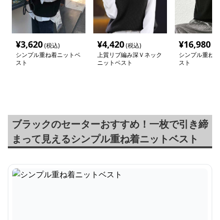
¥
3,620
¥
4,420
¥
16,980
(税込)
(税込)
(税
シンプル重ね着ニットベ
上質リブ編み深Ｖネック
シンプル重ね着
スト
ニットベスト
スト
ブラックのセーターおすすめ！一枚で引き締
まって見えるシンプル重ね着ニットベスト