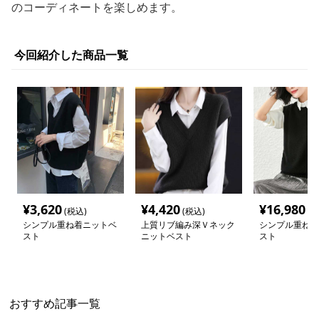
のコーディネートを楽しめます。
今回紹介した商品一覧
¥
3,620
¥
4,420
¥
16,980
(税込)
(税込)
(税
シンプル重ね着ニットベ
上質リブ編み深Ｖネック
シンプル重ね着
スト
ニットベスト
スト
おすすめ記事一覧