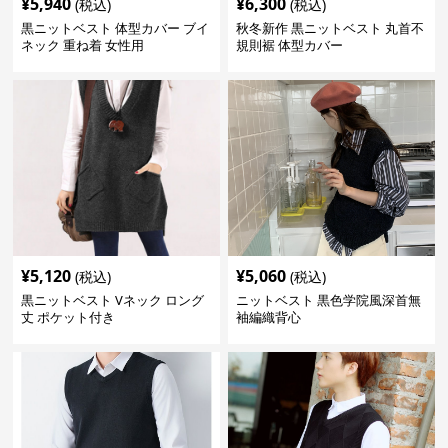
¥
5,940
¥
6,300
(税込)
(税込)
黒ニットベスト 体型カバー ブイ
秋冬新作 黒ニットベスト 丸首不
ネック 重ね着 女性用
規則裾 体型カバー
¥
5,120
¥
5,060
(税込)
(税込)
黒ニットベスト Vネック ロング
ニットベスト 黒色学院風深首無
丈 ポケット付き
袖編織背心