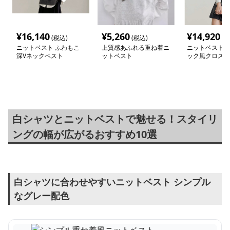
¥
16,140
¥
5,260
¥
14,920
(税込)
(税込)
(税
ニットベスト ふわもこ
上質感あふれる重ね着ニ
ニットベスト 
深Vネックベスト
ットベスト
ック風クロスデ
スト
白シャツとニットベストで魅せる！スタイリ
ングの幅が広がるおすすめ10選
白シャツに合わせやすいニットベスト シンプル
なグレー配色