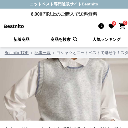
ニットベスト
専門通販サイト
Bestnito
6,000
円以上のご購入で送料無料
0
0
Bestnito
新着商品
商品を検索
人気ランキング
Bestnito TOP
›
記事一覧
›
白シャツとニットベストで魅せる！スタ