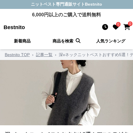
ニットベスト
専門通販サイト
Bestnito
6,000
円以上のご購入で送料無料
0
0
Bestnito
新着商品
商品を検索
人気ランキング
Bestnito TOP
›
記事一覧
›
深vネックニットベストおすすめ5選！