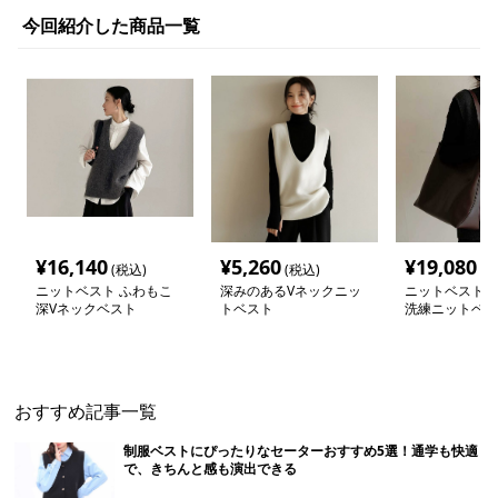
今回紹介した商品一覧
¥
16,140
¥
5,260
¥
19,080
(税込)
(税込)
(税
ニットベスト ふわもこ
深みのあるVネックニッ
ニットベスト 
深Vネックベスト
トベスト
洗練ニットベス
おすすめ記事一覧
制服ベストにぴったりなセーターおすすめ5選！通学も快適
で、きちんと感も演出できる