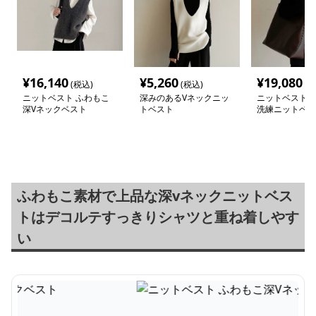
¥
16,140
¥
5,260
¥
19,080
(税込)
(税込)
(税
ニットベスト ふわもこ
深みのあるVネックニッ
ニットベスト 
深Vネックベスト
トベスト
洗練ニットベス
ふわもこ素材で上品な深vネックニットベス
トはデコルテすっきりシャツと重ね着しやす
い