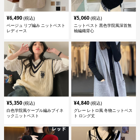
¥
6,490
¥
5,060
(税込)
(税込)
ベージュ リブ編み ニットベスト
ニットベスト 黒色学院風深首無
レディース
袖編織背心
¥
5,350
¥
4,840
(税込)
(税込)
白色学院風ケーブル編みブイネ
グレー レトロ風 冬物ニットベス
ックニットベスト
ト ロング丈