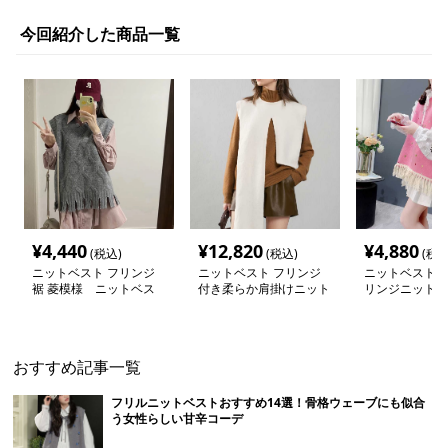
今回紹介した商品一覧
¥
4,440
¥
12,820
¥
4,880
(税込)
(税込)
(税込
ニットベスト フリンジ
ニットベスト フリンジ
ニットベスト 
裾 菱模様 ニットベス
付き柔らか肩掛けニット
リンジニットベ
ト＆ワンピースセット
おすすめ記事一覧
フリルニットベストおすすめ14選！骨格ウェーブにも似合
う女性らしい甘辛コーデ