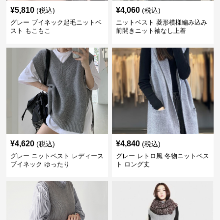
¥
5,810
¥
4,060
(税込)
(税込)
グレー ブイネック起毛ニットベ
ニットベスト 菱形模様編み込み
スト もこもこ
前開きニット袖なし上着
¥
4,620
¥
4,840
(税込)
(税込)
グレー ニットベスト レディース
グレー レトロ風 冬物ニットベス
ブイネック ゆったり
ト ロング丈