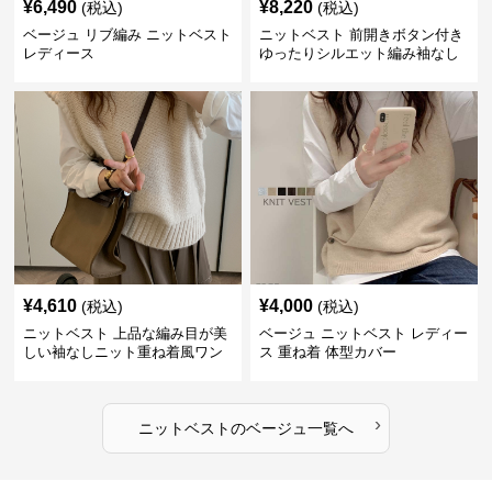
¥
6,490
¥
8,220
(税込)
(税込)
ベージュ リブ編み ニットベスト
ニットベスト 前開きボタン付き
レディース
ゆったりシルエット編み袖なし
上着
¥
4,610
¥
4,000
(税込)
(税込)
ニットベスト 上品な編み目が美
ベージュ ニットベスト レディー
しい袖なしニット重ね着風ワン
ス 重ね着 体型カバー
ピース
›
ニットベスト
の
ベージュ
一覧へ