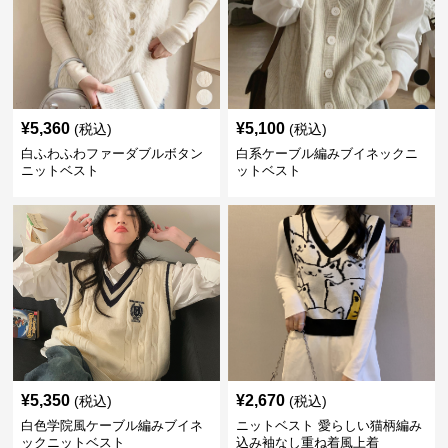
¥
5,360
¥
5,100
(税込)
(税込)
白ふわふわファーダブルボタン
白系ケーブル編みブイネックニ
ニットベスト
ットベスト
¥
5,350
¥
2,670
(税込)
(税込)
白色学院風ケーブル編みブイネ
ニットベスト 愛らしい猫柄編み
ックニットベスト
込み袖なし重ね着風上着