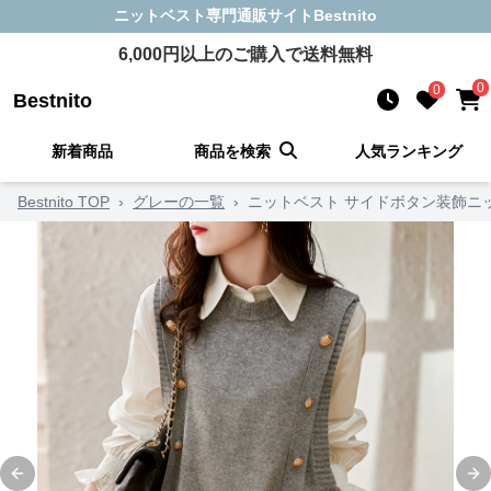
ニットベスト
専門通販サイト
Bestnito
6,000
円以上のご購入で送料無料
0
0
Bestnito
新着商品
商品を検索
人気ランキング
Bestnito TOP
›
グレーの一覧
›
ニットベスト サイドボタン装飾ニ
Previous slide
Ne