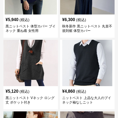
¥
5,940
¥
6,300
(税込)
(税込)
黒ニットベスト 体型カバー ブイ
秋冬新作 黒ニットベスト 丸首不
ネック 重ね着 女性用
規則裾 体型カバー
¥
5,120
¥
4,860
(税込)
(税込)
黒ニットベスト Vネック ロング
ニットベスト 上品な大人のブイ
丈 ポケット付き
ネック袖なしニット