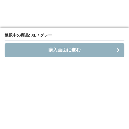
選択中の商品: XL / グレー
選択中の商品: XL / グレー
購入画面に進む
購入画面に進む
Bestnito
について