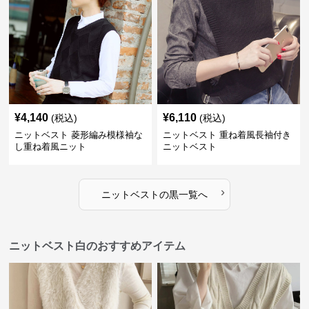
¥
4,140
¥
6,110
(税込)
(税込)
ニットベスト 菱形編み模様袖な
ニットベスト 重ね着風長袖付き
し重ね着風ニット
ニットベスト
›
ニットベスト
の
黒
一覧へ
ニットベスト白のおすすめアイテム