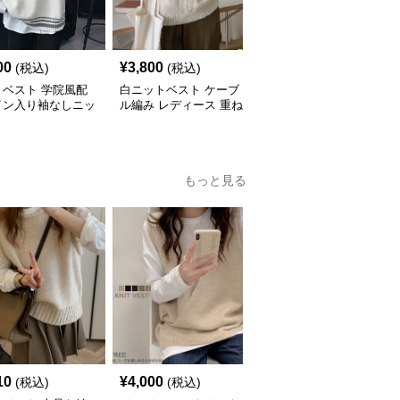
00
¥
3,800
¥
3,600
(税込)
(税込)
(税込)
トベスト 学院風配
白ニットベスト ケーブ
白ニットベスト 秋冬新
イン入り袖なしニッ
ル編み レディース 重ね
作 リブ編み 重ね着 体型
スト
着 ジレ
カバー
もっと見る
10
¥
4,000
¥
5,300
(税込)
(税込)
(税込)