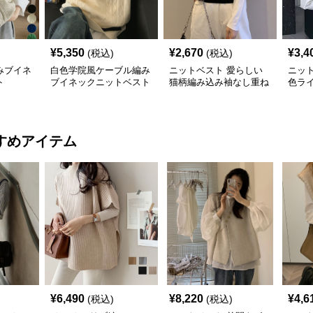
¥
5,350
¥
2,670
¥
3,4
(税込)
(税込)
みブイネ
白色学院風ケーブル編み
ニットベスト 愛らしい
ニッ
ト
ブイネックニットベスト
猫柄編み込み袖なし重ね
色ラ
着風上着
トベ
すめアイテム
¥
6,490
¥
8,220
¥
4,6
(税込)
(税込)