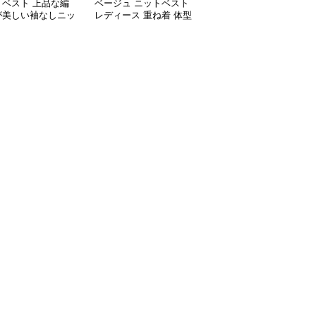
トベスト 上品な編
ベージュ ニットベスト
ニットベスト スタンダ
が美しい袖なしニッ
レディース 重ね着 体型
ードフロントボタンベス
ね着風ワンピース
カバー
ト