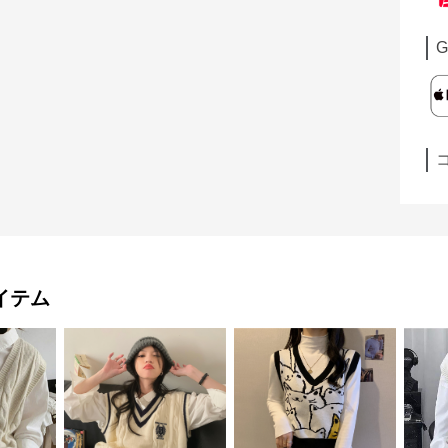
G
イテム