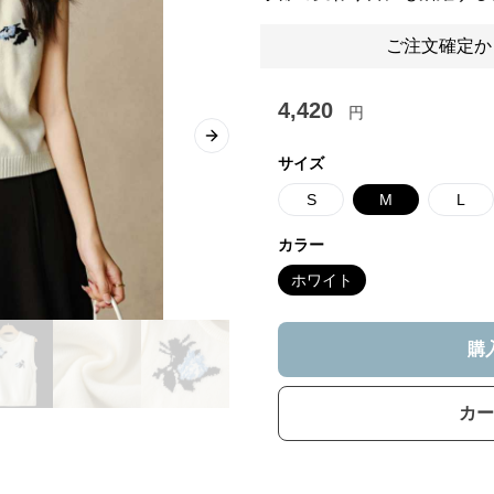
ご注文確定か
4,420
円
Next slide
サイズ
S
M
L
カラー
ホワイト
購
カー