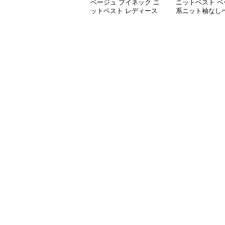
ベージュ ブイネック ニ
ニットベスト ベ
ットベスト レディース
系ニット袖なし
秋冬
品着回し抜群