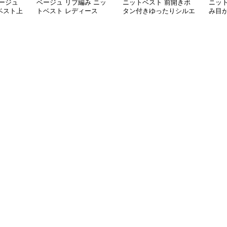
ージュ
ベージュ リブ編み ニッ
ニットベスト 前開きボ
ニッ
ベスト上
トベスト レディース
タン付きゆったりシルエ
み目
ット編み袖なし上着
ト重