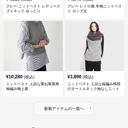
グレー ニットベスト レディース
グレー レトロ風 冬物ニットベス
ブイネック ゆったり
ト ロング丈
¥
10,280
¥
3,890
(税込)
(税込)
ニットベスト 上品な重ね着風無
ニットベスト 上品な縦編み模様
袖編み物上着
のタートルネック袖なしニット
›
新着アイテムの一覧へ