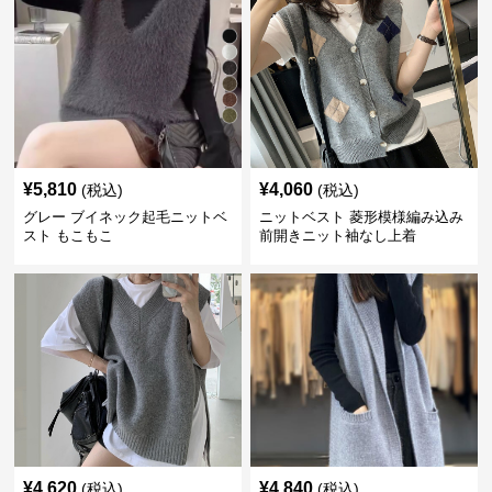
¥
5,810
¥
4,060
(税込)
(税込)
グレー ブイネック起毛ニットベ
ニットベスト 菱形模様編み込み
スト もこもこ
前開きニット袖なし上着
¥
4,620
¥
4,840
(税込)
(税込)