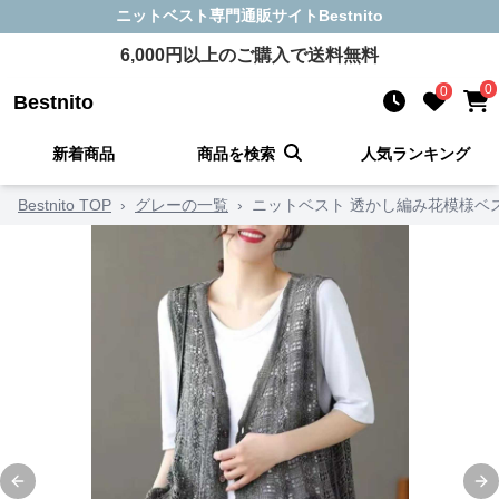
ニットベスト
専門通販サイト
Bestnito
6,000
円以上のご購入で送料無料
0
0
Bestnito
新着商品
商品を検索
人気ランキング
Bestnito TOP
›
グレーの一覧
›
ニットベスト 透かし編み花模様ベ
Previous slide
Ne