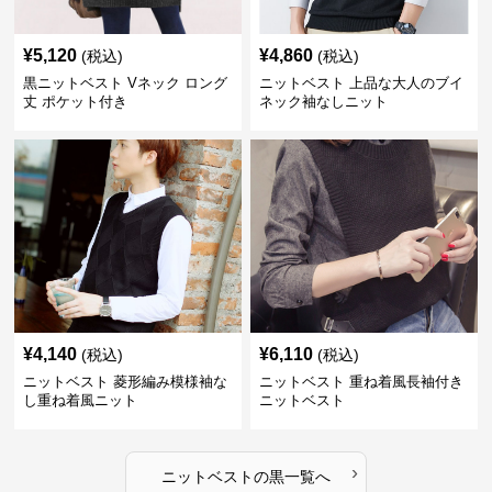
¥
5,120
¥
4,860
(税込)
(税込)
黒ニットベスト Vネック ロング
ニットベスト 上品な大人のブイ
丈 ポケット付き
ネック袖なしニット
¥
4,140
¥
6,110
(税込)
(税込)
ニットベスト 菱形編み模様袖な
ニットベスト 重ね着風長袖付き
し重ね着風ニット
ニットベスト
›
ニットベスト
の
黒
一覧へ