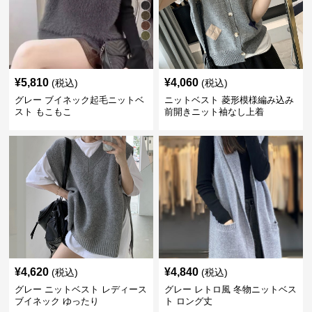
¥
5,810
¥
4,060
(税込)
(税込)
グレー ブイネック起毛ニットベ
ニットベスト 菱形模様編み込み
スト もこもこ
前開きニット袖なし上着
¥
4,620
¥
4,840
(税込)
(税込)
グレー ニットベスト レディース
グレー レトロ風 冬物ニットベス
ブイネック ゆったり
ト ロング丈