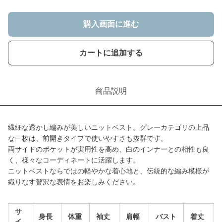
購入画面に進む
カートに追加する
商品説明
繊細な透かし編みが美しいニットベスト。グレーカテゴリの上品
な一枚は、前開きタイプで使いやすさも抜群です。
両サイドのポケットが実用性を高め、白のインナーとの相性も良
く、様々なコーディネートに活躍します。
ニットベストならではの軽やかな着心地と、伝統的な編み模様が
織りなす贅沢な表情をお楽しみください。
サ
身長
体重
袖丈
肩幅
バスト
着丈
イ