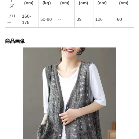
(cm)
(kg)
(cm)
(cm)
(cm)
(cm)
ズ
フリ
160-
50-80
--
39
106
60
ー
175
商品画像