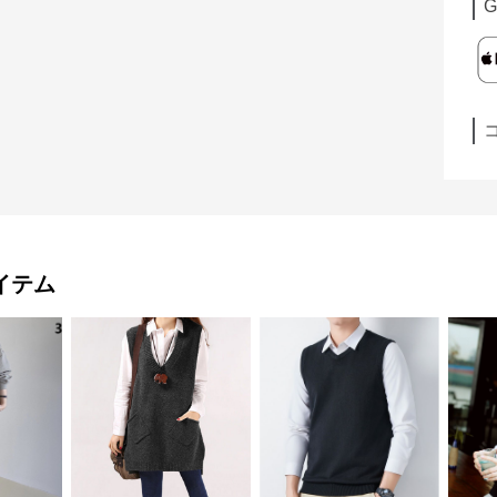
G
イテム