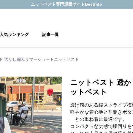
ニットベスト
専門通販サイト
Bestnito
人気ランキング
記事一覧
ト 透かし編みサマーショートニットベスト
ニットベスト 透
ットベスト
透け感のある縦ストライプ模
軽やかな着心地と前開きボタ
ーとの重ね着に最適です。
コンパクトな丈感で腰回りを