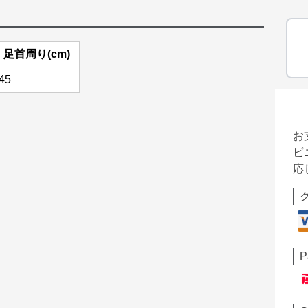
足首周り(cm)
45
お
ビ
応
P