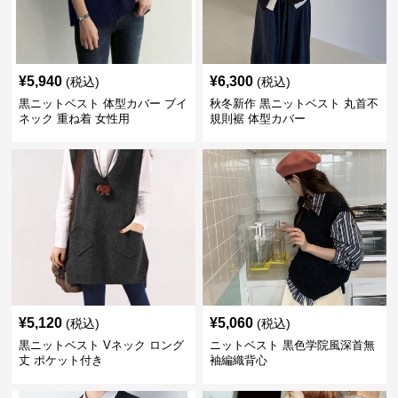
¥
5,940
¥
6,300
(税込)
(税込)
黒ニットベスト 体型カバー ブイ
秋冬新作 黒ニットベスト 丸首不
ネック 重ね着 女性用
規則裾 体型カバー
¥
5,120
¥
5,060
(税込)
(税込)
黒ニットベスト Vネック ロング
ニットベスト 黒色学院風深首無
丈 ポケット付き
袖編織背心