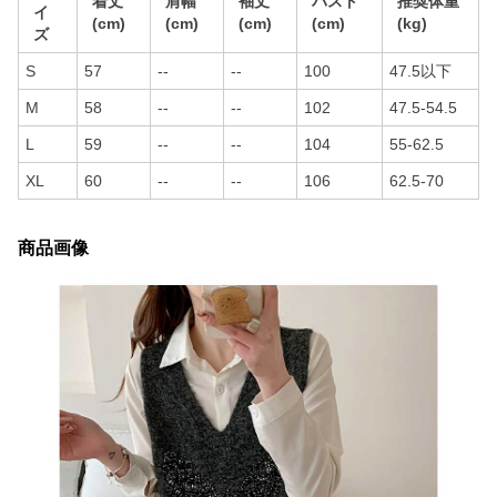
着丈
肩幅
袖丈
バスト
推奨体重
イ
(cm)
(cm)
(cm)
(cm)
(kg)
ズ
S
57
--
--
100
47.5以下
M
58
--
--
102
47.5-54.5
L
59
--
--
104
55-62.5
XL
60
--
--
106
62.5-70
商品画像