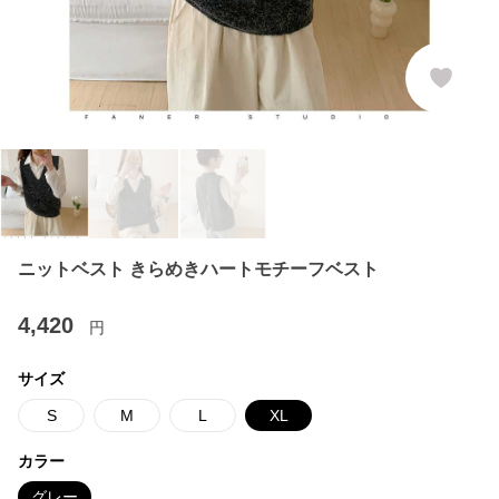
ニットベスト きらめきハートモチーフベスト
4,420
円
サイズ
S
M
L
XL
カラー
グレー