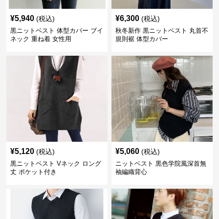
¥
5,940
¥
6,300
(税込)
(税込)
黒ニットベスト 体型カバー ブイ
秋冬新作 黒ニットベスト 丸首不
ネック 重ね着 女性用
規則裾 体型カバー
¥
5,120
¥
5,060
(税込)
(税込)
黒ニットベスト Vネック ロング
ニットベスト 黒色学院風深首無
丈 ポケット付き
袖編織背心