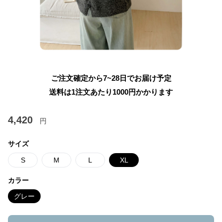
ご注文確定から7~28日でお届け予定
送料は1注文あたり
1000
円かかります
4,420
円
サイズ
S
M
L
XL
カラー
グレー