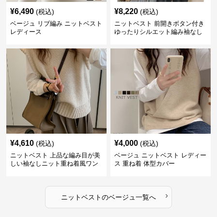
¥
6,490
¥
8,220
(税込)
(税込)
ベージュ リブ編み ニットベスト
ニットベスト 前開きボタン付き
レディース
ゆったりシルエット編み袖なし
上着
¥
4,610
¥
4,000
(税込)
(税込)
ニットベスト 上品な編み目が美
ベージュ ニットベスト レディー
しい袖なしニット重ね着風ワン
ス 重ね着 体型カバー
ピース
›
ニットベスト
の
ベージュ
一覧へ