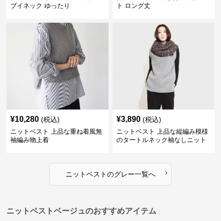
ブイネック ゆったり
ト ロング丈
¥
10,280
¥
3,890
(税込)
(税込)
ニットベスト 上品な重ね着風無
ニットベスト 上品な縦編み模様
袖編み物上着
のタートルネック袖なしニット
›
ニットベスト
の
グレー
一覧へ
ニットベストベージュのおすすめアイテム