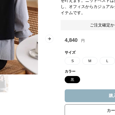
を叶えます。ニットベストは
し、オフィスからカジュアル
イテムです。
ご注文確定か
4,840
円
Next slide
サイズ
S
M
L
カラー
黒
購
カー