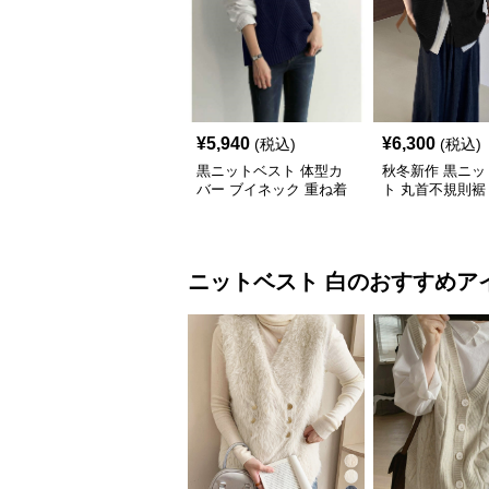
¥
5,940
¥
6,300
(税込)
(税込)
黒ニットベスト 体型カ
秋冬新作 黒ニッ
バー ブイネック 重ね着
ト 丸首不規則裾
女性用
バー
ニットベスト
白
のおすすめア