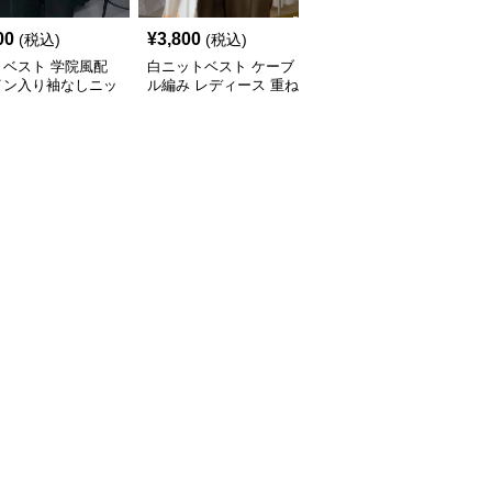
00
¥
3,800
¥
3,600
(税込)
(税込)
(税込)
トベスト 学院風配
白ニットベスト ケーブ
白ニットベスト 秋冬新
イン入り袖なしニッ
ル編み レディース 重ね
作 リブ編み 重ね着 体型
スト
着 ジレ
カバー