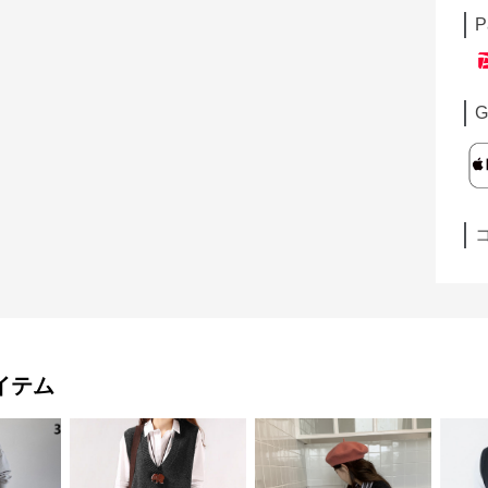
P
G
イテム