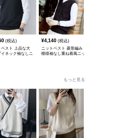
60
¥
4,140
¥
6,110
(税込)
(税込)
(税込)
トベスト 上品な大
ニットベスト 菱形編み
ニットベスト 重ね着風
ブイネック袖なしニ
模様袖なし重ね着風ニッ
長袖付きニットベスト
ト
もっと見る