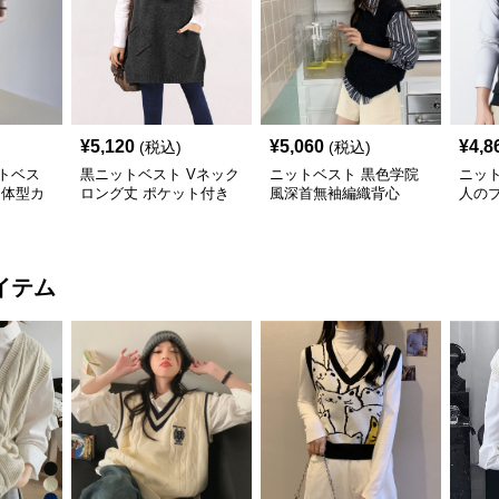
¥
5,120
¥
5,060
¥
4,8
(税込)
(税込)
トベス
黒ニットベスト Vネック
ニットベスト 黒色学院
ニッ
 体型カ
ロング丈 ポケット付き
風深首無袖編織背心
人の
ット
イテム