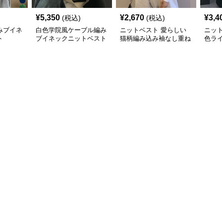
¥
5,350
¥
2,670
¥
3,4
(税込)
(税込)
みブイネ
白色学院風ケーブル編み
ニットベスト 愛らしい
ニッ
ト
ブイネックニットベスト
猫柄編み込み袖なし重ね
色ラ
着風上着
トベ