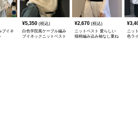
¥
5,350
¥
2,670
¥
3,4
(税込)
(税込)
みブイネ
白色学院風ケーブル編み
ニットベスト 愛らしい
ニッ
ト
ブイネックニットベスト
猫柄編み込み袖なし重ね
色ラ
着風上着
トベ