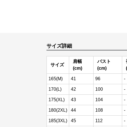
サイズ詳細
肩幅
バスト
サイズ
(cm)
(cm)
165(M)
41
96
-
170(L)
42
100
-
175(XL)
43
104
-
180(2XL)
44
108
-
185(3XL)
45
112
-