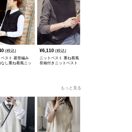
40
¥
6,110
¥
4,060
(税込)
(税込)
(税込)
トベスト 菱形編み
ニットベスト 重ね着風
ニットベスト Ｖネック
袖なし重ね着風ニッ
長袖付きニットベスト
編み込みデザインニット
ベスト
もっと見る