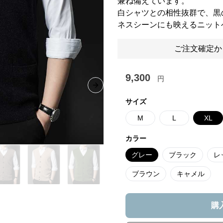
兼ね備えています。
白シャツとの相性抜群で、黒
ネスシーンにも映えるニット
ご注文確定か
9,300
円
Next slide
サイズ
M
L
XL
カラー
グレー
ブラック
レ
ブラウン
キャメル
購