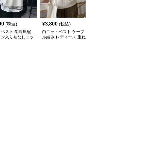
00
¥
3,800
¥
3,600
(税込)
(税込)
(税込)
トベスト 学院風配
白ニットベスト ケーブ
白ニットベスト 秋冬新
イン入り袖なしニッ
ル編み レディース 重ね
作 リブ編み 重ね着 体型
スト
着 ジレ
カバー