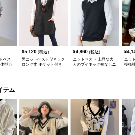
¥
5,120
¥
4,860
¥
4,1
(税込)
(税込)
トベス
黒ニットベスト Vネック
ニットベスト 上品な大
ニッ
 体型カ
ロング丈 ポケット付き
人のブイネック袖なしニ
模様
ット
ト
イテム