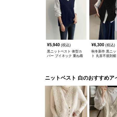
¥
5,940
¥
6,300
(税込)
(税込)
黒ニットベスト 体型カ
秋冬新作 黒ニッ
バー ブイネック 重ね着
ト 丸首不規則裾
女性用
バー
ニットベスト
白
のおすすめア