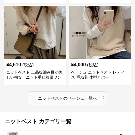
上着
¥
4,610
¥
4,000
(税込)
(税込)
ニットベスト 上品な編み目が美
ベージュ ニットベスト レディー
しい袖なしニット重ね着風ワン
ス 重ね着 体型カバー
ピース
›
ニットベスト
の
ベージュ
一覧へ
ニットベスト カテゴリ一覧