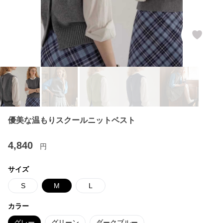
優美な温もりスクールニットベスト
4,840
円
サイズ
S
M
L
カラー
グレー
グリーン
ダークブルー