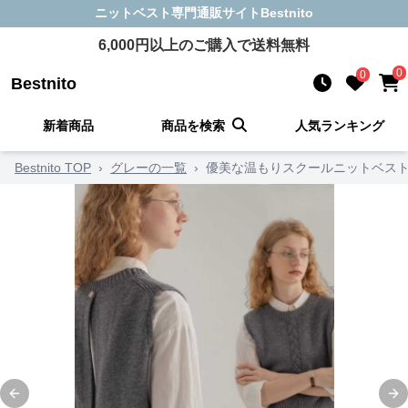
ニットベスト
専門通販サイト
Bestnito
6,000
円以上のご購入で送料無料
0
0
Bestnito
新着商品
商品を検索
人気ランキング
Bestnito TOP
›
グレーの一覧
›
優美な温もりスクールニットベス
Previous slide
Ne