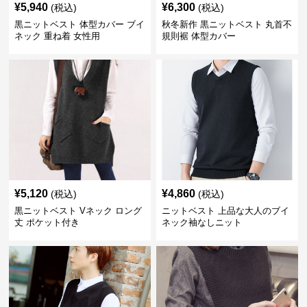
¥
5,940
¥
6,300
(税込)
(税込)
黒ニットベスト 体型カバー ブイ
秋冬新作 黒ニットベスト 丸首不
ネック 重ね着 女性用
規則裾 体型カバー
¥
5,120
¥
4,860
(税込)
(税込)
黒ニットベスト Vネック ロング
ニットベスト 上品な大人のブイ
丈 ポケット付き
ネック袖なしニット