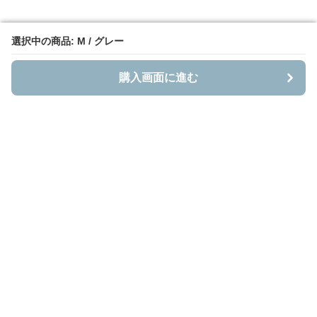
選択中の商品: M / グレー
選択中の商品: M / グレー
購入画面に進む
購入画面に進む
Bestnito
について
会社概要