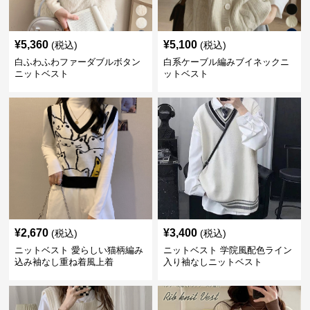
¥
5,360
¥
5,100
(税込)
(税込)
白ふわふわファーダブルボタン
白系ケーブル編みブイネックニ
ニットベスト
ットベスト
¥
2,670
¥
3,400
(税込)
(税込)
ニットベスト 愛らしい猫柄編み
ニットベスト 学院風配色ライン
込み袖なし重ね着風上着
入り袖なしニットベスト