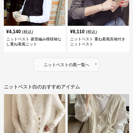
¥
4,140
¥
6,110
(税込)
(税込)
ニットベスト 菱形編み模様袖な
ニットベスト 重ね着風長袖付き
し重ね着風ニット
ニットベスト
›
ニットベスト
の
黒
一覧へ
ニットベスト白のおすすめアイテム