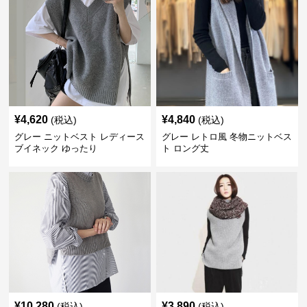
¥
4,620
¥
4,840
(税込)
(税込)
グレー ニットベスト レディース
グレー レトロ風 冬物ニットベス
ブイネック ゆったり
ト ロング丈
¥
10,280
¥
3,890
(税込)
(税込)