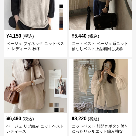
¥
4,150
¥
5,440
(税込)
(税込)
ベージュ ブイネック ニットベス
ニットベスト ベージュ系ニット
ト レディース 秋冬
袖なしベスト上品着回し抜群
¥
6,490
¥
8,220
(税込)
(税込)
ベージュ リブ編み ニットベスト
ニットベスト 前開きボタン付き
レディース
ゆったりシルエット編み袖なし