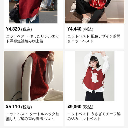
¥
4,820
¥
4,440
(税込)
(税込)
ニットベスト ゆったりシルエッ
ニットベスト 配色デザイン前開
ト深襟無袖編み物上着
きニットベスト
¥
5,110
¥
9,060
(税込)
(税込)
ニットベスト タートルネック袖
ニットベスト うさぎモチーフ編
無しリブ編み重ね着風ベスト
み込みニットベスト