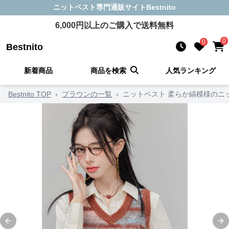
ニットベスト
専門通販サイト
Bestnito
6,000
円以上のご購入で送料無料
0
0
Bestnito
新着商品
商品を検索
人気ランキング
Bestnito TOP
›
ブラウンの一覧
›
ニットベスト 柔らか縞模様のニ
Previous slide
Ne