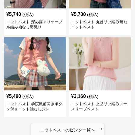
¥
5,740
¥
5,700
(税込)
(税込)
ニットベスト 深め襟ぐりケーブ
ニットベスト 丸首リブ編み無袖
ル編み袖なし羽織り
ニットベスト
¥
5,490
¥
3,160
(税込)
(税込)
ニットベスト 学院風前開きボタ
ニットベスト 上品リブ編みノー
ン付きニット袖なしジレ
スリーブベスト
›
ニットベスト
の
ピンク
一覧へ