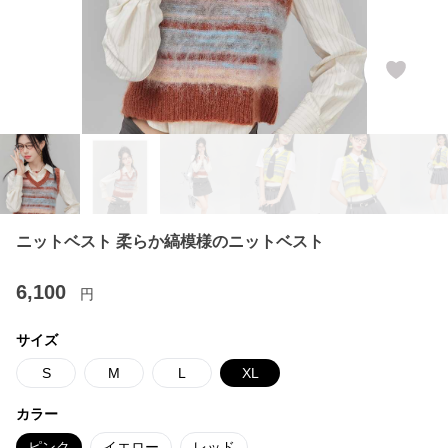
ニットベスト 柔らか縞模様のニットベスト
6,100
円
サイズ
S
M
L
XL
カラー
ピンク
イエロー
レッド