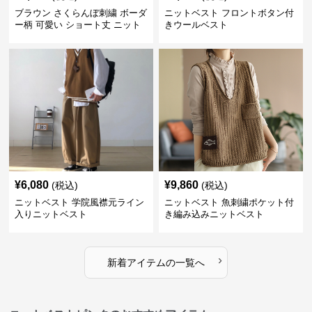
ブラウン さくらんぼ刺繍 ボーダ
ニットベスト フロントボタン付
ー柄 可愛い ショート丈 ニット
きウールベスト
ベスト
¥
6,080
¥
9,860
(税込)
(税込)
ニットベスト 学院風襟元ライン
ニットベスト 魚刺繍ポケット付
入りニットベスト
き編み込みニットベスト
›
新着アイテムの一覧へ