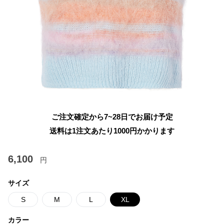
ご注文確定から7~28日でお届け予定
送料は1注文あたり
1000
円かかります
6,100
円
サイズ
S
M
L
XL
カラー