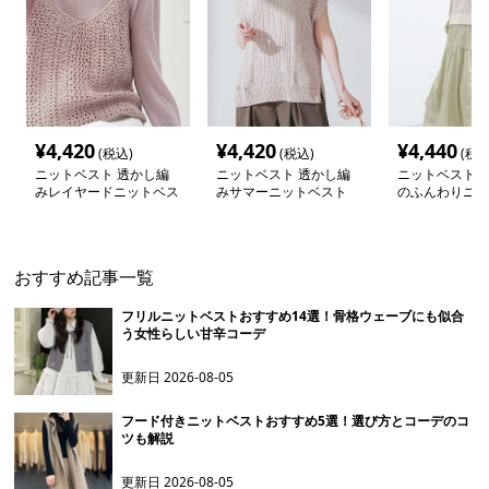
¥
4,420
¥
4,420
¥
4,440
(税込)
(税込)
(税込
ニットベスト 透かし編
ニットベスト 透かし編
ニットベスト 
みレイヤードニットベス
みサマーニットベスト
のふんわりニッ
ト
おすすめ記事一覧
フリルニットベストおすすめ14選！骨格ウェーブにも似合
う女性らしい甘辛コーデ
更新日
2026-08-05
フード付きニットベストおすすめ5選！選び方とコーデのコ
ツも解説
更新日
2026-08-05