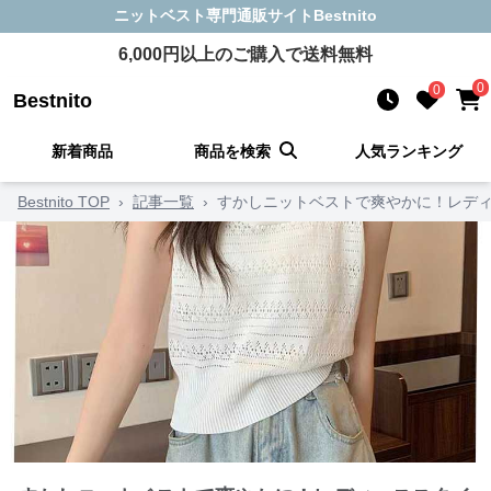
ニットベスト
専門通販サイト
Bestnito
6,000
円以上のご購入で送料無料
0
0
Bestnito
新着商品
商品を検索
人気ランキング
Bestnito TOP
›
記事一覧
›
すかしニットベストで爽やかに！レディ