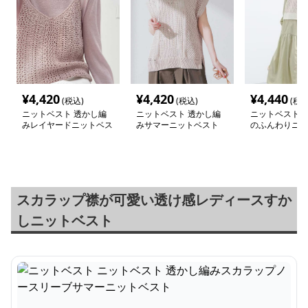
¥
4,420
¥
4,420
¥
4,440
(税込)
(税込)
(税込
ニットベスト 透かし編
ニットベスト 透かし編
ニットベスト 
みレイヤードニットベス
みサマーニットベスト
のふんわりニッ
ト
スカラップ襟が可愛い透け感レディースすか
しニットベスト