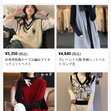
ベスト
¥
5,350
¥
4,840
(税込)
(税込)
白色学院風ケーブル編みブイネ
グレー レトロ風 冬物ニットベス
ックニットベスト
ト ロング丈