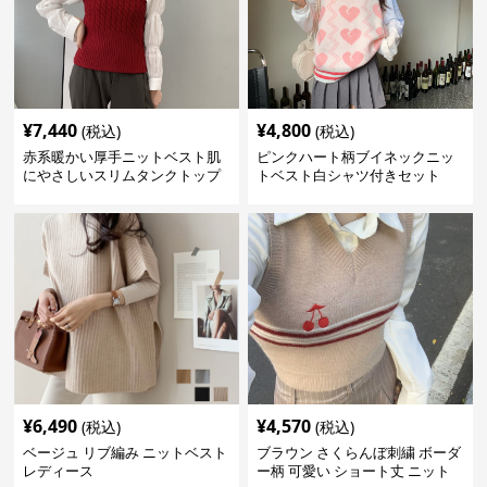
¥
7,440
¥
4,800
(税込)
(税込)
赤系暖かい厚手ニットベスト肌
ピンクハート柄ブイネックニッ
にやさしいスリムタンクトップ
トベスト白シャツ付きセット
¥
6,490
¥
4,570
(税込)
(税込)
ベージュ リブ編み ニットベスト
ブラウン さくらんぼ刺繍 ボーダ
レディース
ー柄 可愛い ショート丈 ニット