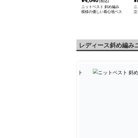
¥
4,040
¥
(税込)
ニットベスト 斜め編み
ニ
模様の優しい着心地ベス
立
ト
ト
レディース斜め編み