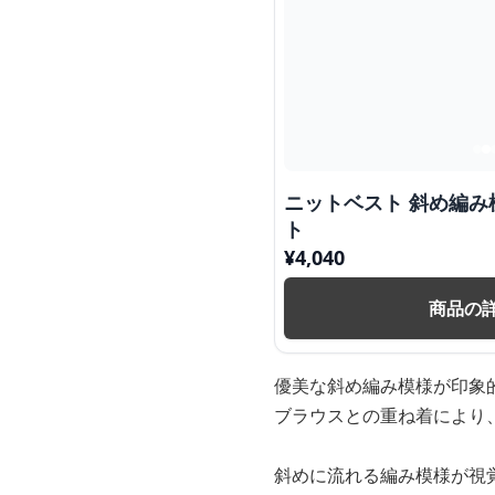
ニットベスト 斜め編
ト
¥
4,040
商品の
優美な斜め編み模様が印象
ブラウスとの重ね着により
斜めに流れる編み模様が視