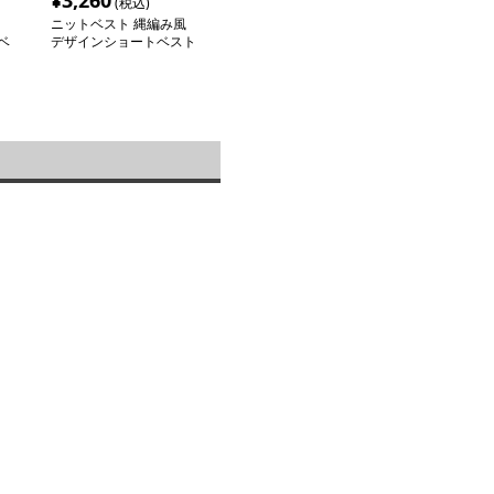
¥
3,260
(税込)
ニットベスト 縄編み風
ベ
デザインショートベスト