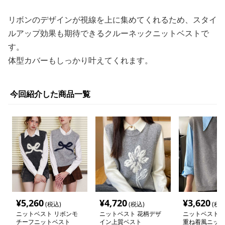
リボンのデザインが視線を上に集めてくれるため、スタイ
ルアップ効果も期待できるクルーネックニットベストで
す。
体型カバーもしっかり叶えてくれます。
今回紹介した商品一覧
¥
5,260
¥
4,720
¥
3,620
(税込)
(税込)
(税込
ニットベスト リボンモ
ニットベスト 花柄デザ
ニットベスト 
チーフニットベスト
イン上質ベスト
重ね着風ニット