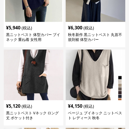
¥
5,940
¥
6,300
(税込)
(税込)
黒ニットベスト 体型カバー ブイ
秋冬新作 黒ニットベスト 丸首不
ネック 重ね着 女性用
規則裾 体型カバー
¥
5,120
¥
4,150
(税込)
(税込)
黒ニットベスト Vネック ロング
ベージュ ブイネック ニットベス
丈 ポケット付き
ト レディース 秋冬