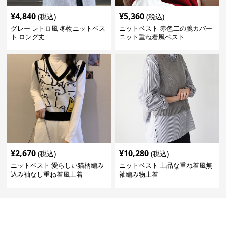
¥
4,840
¥
5,360
(税込)
(税込)
グレー レトロ風 冬物ニットベス
ニットベスト 赤色二の腕カバー
ト ロング丈
ニット重ね着風ベスト
¥
2,670
¥
10,280
(税込)
(税込)
ニットベスト 愛らしい猫柄編み
ニットベスト 上品な重ね着風無
込み袖なし重ね着風上着
袖編み物上着