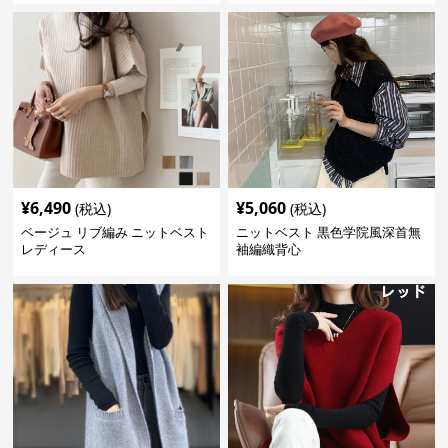
¥
6,490
¥
5,060
(税込)
(税込)
ベージュ リブ編み ニットベスト
ニットベスト 黒色学院風深首無
レディース
袖編織背心