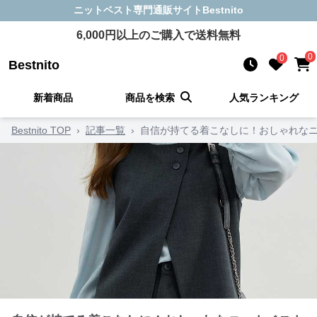
ニットベスト
専門通販サイト
Bestnito
6,000
円以上のご購入で送料無料
0
0
Bestnito
新着商品
商品を検索
人気ランキング
Bestnito TOP
›
記事一覧
›
自信が持てる着こなしに！おしゃれなニ