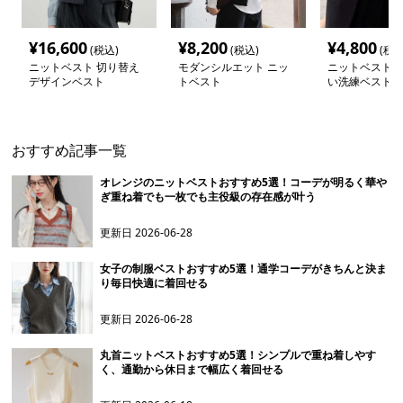
¥
16,600
¥
8,200
¥
4,800
(税込)
(税込)
(税込
ニットベスト 切り替え
モダンシルエット ニッ
ニットベスト 
デザインベスト
トベスト
い洗練ベスト
おすすめ記事一覧
オレンジのニットベストおすすめ5選！コーデが明るく華や
ぎ重ね着でも一枚でも主役級の存在感が叶う
更新日
2026-06-28
女子の制服ベストおすすめ5選！通学コーデがきちんと決ま
り毎日快適に着回せる
更新日
2026-06-28
丸首ニットベストおすすめ5選！シンプルで重ね着しやす
く、通勤から休日まで幅広く着回せる