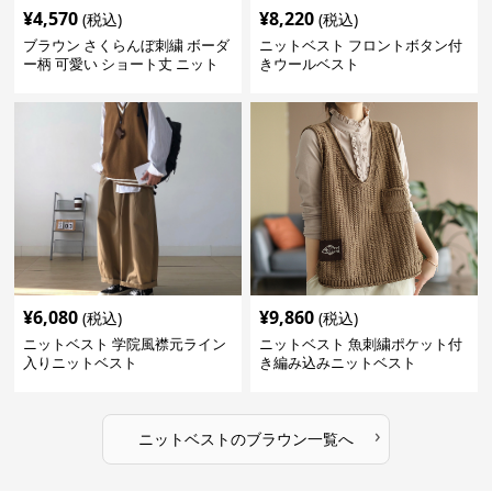
¥
4,570
¥
8,220
(税込)
(税込)
ブラウン さくらんぼ刺繍 ボーダ
ニットベスト フロントボタン付
ー柄 可愛い ショート丈 ニット
きウールベスト
ベスト
¥
6,080
¥
9,860
(税込)
(税込)
ニットベスト 学院風襟元ライン
ニットベスト 魚刺繍ポケット付
入りニットベスト
き編み込みニットベスト
›
ニットベスト
の
ブラウン
一覧へ