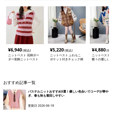
¥
6,940
¥
5,220
¥
4,880
(税込)
(税込)
(税込
ニットベスト 花柄ボー
ニットベスト ふわもこ
ニットベスト 
ダー装飾ニットベスト
ポケット付きチェック柄
蝶々の優しい物
ベスト
おすすめ記事一覧
パステルニットおすすめ5選！優しい色合いでコーデが華や
ぎ、春も秋も着回しやすい
更新日
2026-06-18