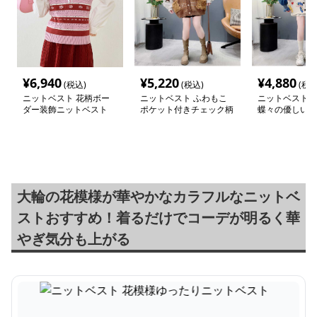
¥
6,940
¥
5,220
¥
4,880
(税込)
(税込)
(税込
ニットベスト 花柄ボー
ニットベスト ふわもこ
ニットベスト 
ダー装飾ニットベスト
ポケット付きチェック柄
蝶々の優しい物
ベスト
大輪の花模様が華やかなカラフルなニットベ
ストおすすめ！着るだけでコーデが明るく華
やぎ気分も上がる