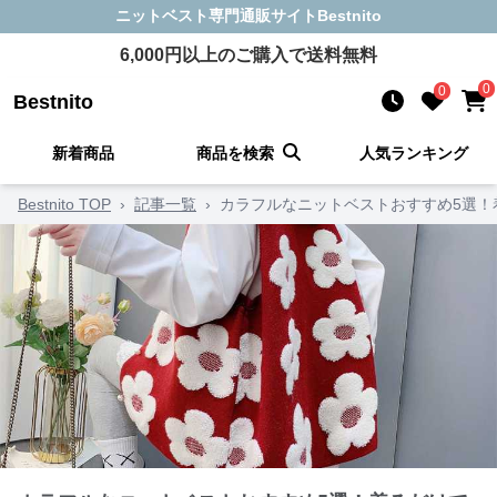
ニットベスト
専門通販サイト
Bestnito
6,000
円以上のご購入で送料無料
0
0
Bestnito
新着商品
商品を検索
人気ランキング
Bestnito TOP
›
記事一覧
›
カラフルなニットベストおすすめ5選！