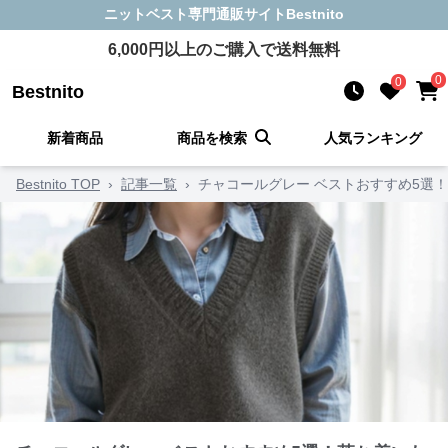
ニットベスト
専門通販サイト
Bestnito
6,000
円以上のご購入で送料無料
0
0
Bestnito
新着商品
商品を検索
人気ランキング
Bestnito TOP
›
記事一覧
›
チャコールグレー ベストおすすめ5選