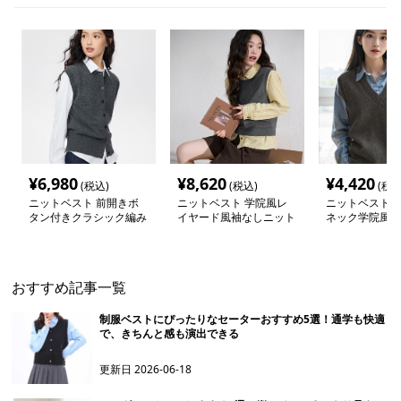
¥
6,980
¥
8,620
¥
4,420
(税込)
(税込)
(税込
ニットベスト 前開きボ
ニットベスト 学院風レ
ニットベスト 
タン付きクラシック編み
イヤード風袖なしニット
ネック学院風ニ
ニットベスト
ト
おすすめ記事一覧
制服ベストにぴったりなセーターおすすめ5選！通学も快適
で、きちんと感も演出できる
更新日
2026-06-18