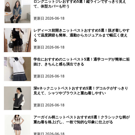
ロングニットジレおすすめ5選！縦ラインですっきり見え
て、体型カバーも叶う
更新日
2026-06-18
レディース前開きニットベストおすすめ5選！脱ぎ着しやす
くて温度調節も簡単、通勤からカジュアルまで幅広く使え
る
更新日
2026-06-18
学生におすすめのニットベスト5選！通学コーデが簡単に垢
抜け、きちんと感も演出できる
更新日
2026-06-18
深vネックニットベストおすすめ5選！デコルテがすっきり
見えて、シャツやブラウスと重ね着しやすい
更新日
2026-06-18
アーガイル柄ニットベストおすすめ5選！クラシックな柄が
重ね着を格上げし、一枚で知的な印象に仕上がる
更新日
2026-06-18