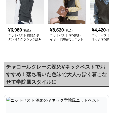
¥
6,980
¥
8,620
¥
4,420
(税込)
(税込)
(税込
ニットベスト 前開きボ
ニットベスト 学院風レ
ニットベスト 
タン付きクラシック編み
イヤード風袖なしニット
ネック学院風ニ
ニットベスト
ト
チャコールグレーの深めVネックベストでお
すすめ！落ち着いた色味で大人っぽく着こな
せて学院風スタイルに