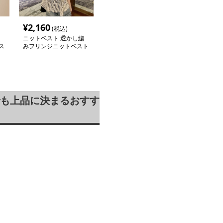
¥
2,160
(税込)
ニットベスト 透かし編
ス
みフリンジニットベスト
も上品に決まるおすす