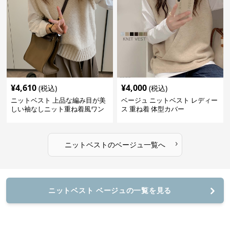
¥
4,610
¥
4,000
(税込)
(税込)
ニットベスト 上品な編み目が美
ベージュ ニットベスト レディー
しい袖なしニット重ね着風ワン
ス 重ね着 体型カバー
ピース
›
ニットベスト
の
ベージュ
一覧へ
ニットベスト ベージュの一覧を見る