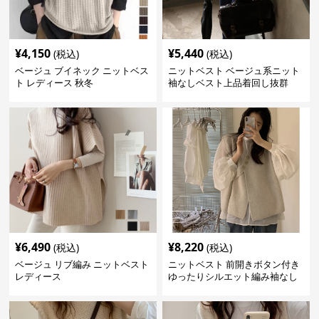
¥
4,150
¥
5,440
(税込)
(税込)
ベージュ ブイネック ニットベス
ニットベスト ベージュ系ニット
ト レディース 秋冬
袖なしベスト上品着回し抜群
¥
6,490
¥
8,220
(税込)
(税込)
ベージュ リブ編み ニットベスト
ニットベスト 前開きボタン付き
レディース
ゆったりシルエット編み袖なし
上着