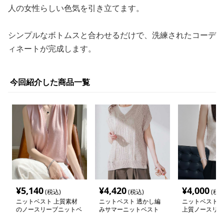
人の女性らしい色気を引き立てます。
シンプルなボトムスと合わせるだけで、洗練されたコーデ
ィネートが完成します。
今回紹介した商品一覧
¥
5,140
¥
4,420
¥
4,000
(税込)
(税込)
(税込
ニットベスト 上質素材
ニットベスト 透かし編
ニットベスト 
のノースリーブニットベ
みサマーニットベスト
上質ノースリー
スト
ニットベスト