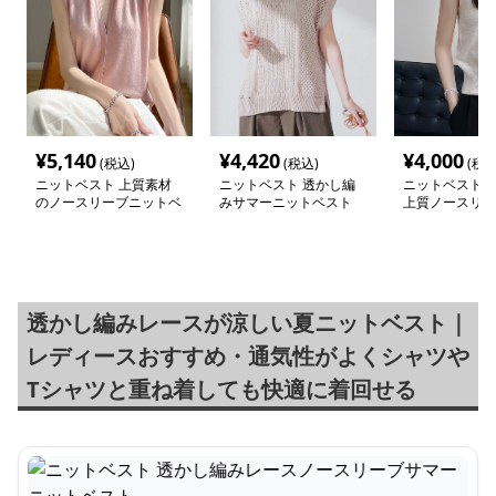
¥
5,140
¥
4,420
¥
4,000
(税込)
(税込)
(税込
ニットベスト 上質素材
ニットベスト 透かし編
ニットベスト 
のノースリーブニットベ
みサマーニットベスト
上質ノースリー
スト
ニットベスト
透かし編みレースが涼しい夏ニットベスト｜
レディースおすすめ・通気性がよくシャツや
Tシャツと重ね着しても快適に着回せる