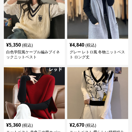
¥
5,350
¥
4,840
(税込)
(税込)
白色学院風ケーブル編みブイネ
グレー レトロ風 冬物ニットベス
ックニットベスト
ト ロング丈
¥
5,360
¥
2,670
(税込)
(税込)