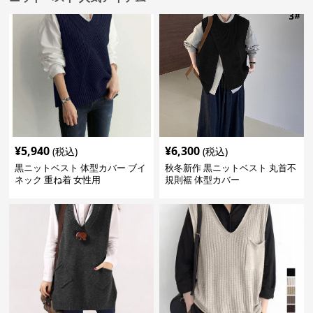
¥
5,940
¥
6,300
(税込)
(税込)
黒ニットベスト 体型カバー ブイ
秋冬新作 黒ニットベスト 丸首不
ネック 重ね着 女性用
規則裾 体型カバー