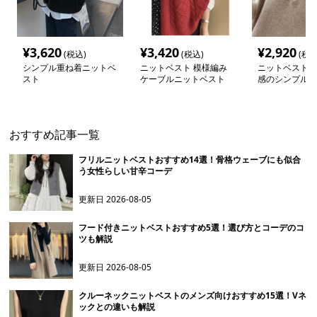
¥
3,620
¥
3,420
¥
2,920
(税込)
(税込)
(税込
シンプル重ね着ニットベ
ニットベスト 模様編み
ニットベスト 
スト
ケーブルニットベスト
感のシンプル重
ト
おすすめ記事一覧
フリルニットベストおすすめ14選！骨格ウェーブにも似合
う女性らしい甘辛コーデ
更新日
2026-08-05
フード付きニットベストおすすめ5選！選び方とコーデのコ
ツも解説
更新日
2026-08-05
クルーネックニットベストのメンズ向けおすすめ15選！Vネ
ックとの違いも解説