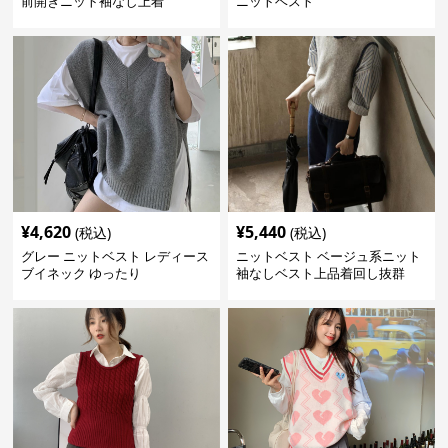
前開きニット袖なし上着
ニットベスト
¥
4,620
¥
5,440
(税込)
(税込)
グレー ニットベスト レディース
ニットベスト ベージュ系ニット
ブイネック ゆったり
袖なしベスト上品着回し抜群