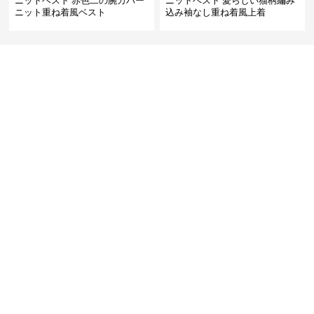
ニットベスト 赤色二の腕カバー
ニットベスト 愛らしい猫柄編み
ニット重ね着風ベスト
込み袖なし重ね着風上着