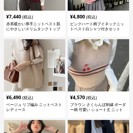
¥
7,440
¥
4,800
(税込)
(税込)
赤系暖かい厚手ニットベスト肌
ピンクハート柄ブイネックニッ
にやさしいスリムタンクトップ
トベスト白シャツ付きセット
¥
6,490
¥
4,570
(税込)
(税込)
ベージュ リブ編み ニットベスト
ブラウン さくらんぼ刺繍 ボーダ
レディース
ー柄 可愛い ショート丈 ニット
ベスト